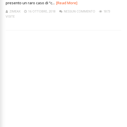
presento un raro caso di “c...
[Read More]
ZIMEAX
16 OTTOBRE, 2018
NESSUN COMMENTO
1873
VISITE