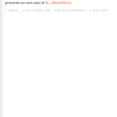
presento un raro caso di “c...
[Read More]
ZIMEAX
16 OTTOBRE, 2018
NESSUN COMMENTO
1872 VISITE