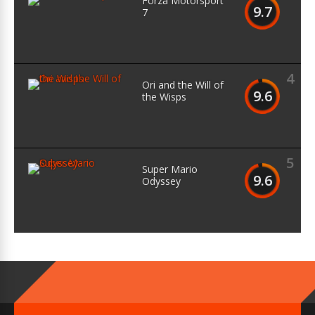
Forza Motorsport
9.7
7
4
Ori and the Will of
9.6
the Wisps
5
Super Mario
9.6
Odyssey