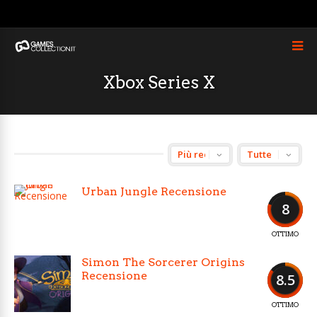
Xbox Series X
Urban Jungle Recensione
8
OTTIMO
Simon The Sorcerer Origins
Recensione
8.5
OTTIMO