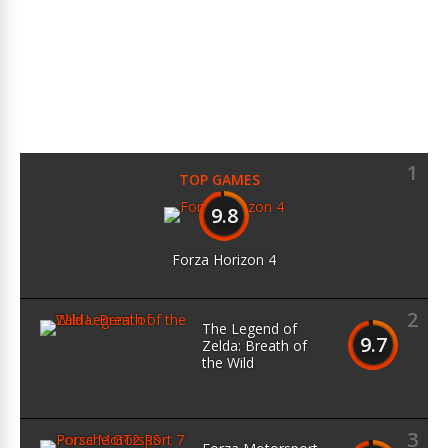
1
TOP GAMES
9.8
Forza Horizon 4
2
The Legend of
9.7
Zelda: Breath of
the Wild
3