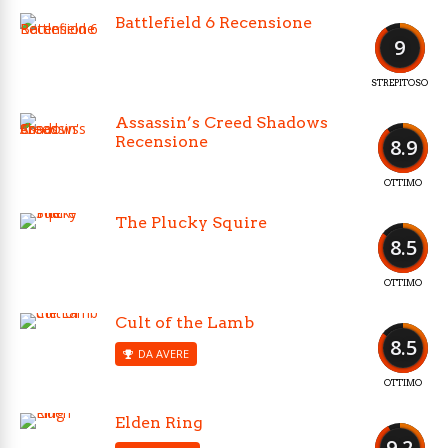
Battlefield 6 Recensione
9
STREPITOSO
Assassin’s Creed Shadows
Recensione
8.9
OTTIMO
The Plucky Squire
8.5
OTTIMO
Cult of the Lamb
8.5
DA AVERE
OTTIMO
Elden Ring
9.2