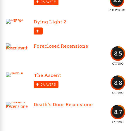
DA AVERE!
STREPITOSO
Dying Light 2
Foreclosed Recensione
8.5
OTTIMO
The Ascent
8.8
DA AVERE!
OTTIMO
Death’s Door Recensione
8.7
OTTIMO