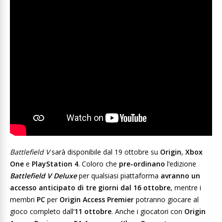
Battlefield V
sarà disponibile dal 19 ottobre su
Origin
,
Xbox
One
e
PlayStation 4
. Coloro che
pre-ordinano
l’edizione
Battlefield V Deluxe
per qualsiasi piattaforma
avranno un
accesso anticipato di tre giorni dal 16 ottobre
, mentre i
membri
PC
per
Origin Access Premier
potranno giocare al
gioco completo dall’
11 ottobre
. Anche i giocatori con
Origin