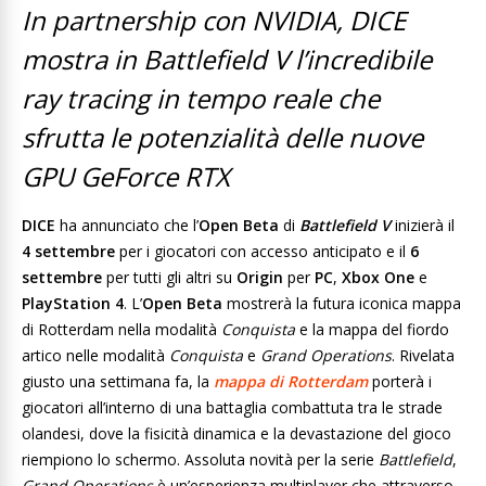
In partnership con NVIDIA, DICE
mostra in Battlefield V l’incredibile
ray tracing in tempo reale che
sfrutta le potenzialità delle nuove
GPU GeForce RTX
DICE
ha annunciato che l’
Open Beta
di
Battlefield V
inizierà il
4 settembre
per i giocatori con accesso anticipato e il
6
settembre
per tutti gli altri su
Origin
per
PC
,
Xbox One
e
PlayStation 4
. L’
Open Beta
mostrerà la futura iconica mappa
di Rotterdam nella modalità
Conquista
e la mappa del fiordo
artico nelle modalità
Conquista
e
Grand Operations
. Rivelata
giusto una settimana fa, la
mappa di Rotterdam
porterà i
giocatori all’interno di una battaglia combattuta tra le strade
olandesi, dove la fisicità dinamica e la devastazione del gioco
riempiono lo schermo. Assoluta novità per la serie
Battlefield
,
Grand Operations
è un’esperienza multiplayer che attraverso