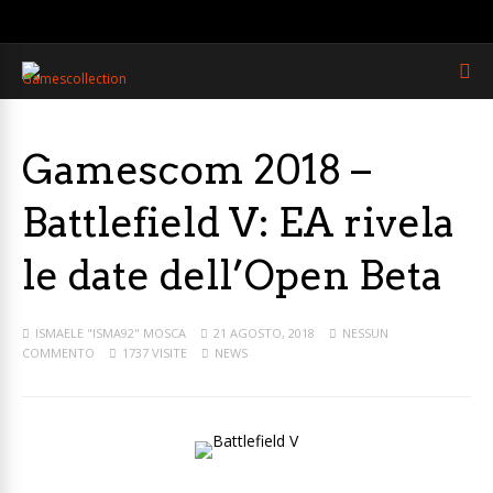
Gamescom 2018 –
Battlefield V: EA rivela
le date dell’Open Beta
ISMAELE "ISMA92" MOSCA
21 AGOSTO, 2018
NESSUN
COMMENTO
1737 VISITE
NEWS