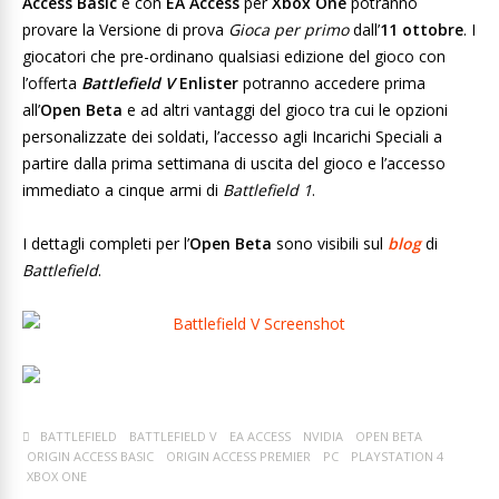
Access Basic
e con
EA Access
per
Xbox One
potranno
provare la Versione di prova
Gioca per primo
dall’
11 ottobre
. I
giocatori che pre-ordinano qualsiasi edizione del gioco con
l’offerta
Battlefield V
Enlister
potranno accedere prima
all’
Open Beta
e ad altri vantaggi del gioco tra cui le opzioni
personalizzate dei soldati, l’accesso agli Incarichi Speciali a
partire dalla prima settimana di uscita del gioco e l’accesso
immediato a cinque armi di
Battlefield 1
.
I dettagli completi per l’
Open Beta
sono visibili sul
blog
di
Battlefield
.
BATTLEFIELD
BATTLEFIELD V
EA ACCESS
NVIDIA
OPEN BETA
ORIGIN ACCESS BASIC
ORIGIN ACCESS PREMIER
PC
PLAYSTATION 4
XBOX ONE