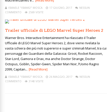
MachineGames è...
[Read More]
ISMAELE "ISMA92" MOSCA
17 GIUGNO, 2017
NESSUN
COMMENTO
2569 VISITE
Trailer ufficiale di LEGO Marvel Super Heroes 2
Warner Bros. Interactive Entertainment ha rilasciato il Trailer
Ufficiale di LEGO Marvel Super Heroes 2, dove viene rivelata la
vasta schiera dei più noti supereroi e super criminali Marvel, tra cui
personaggi dei Guardiani della Galassia: Groot, Rocket Raccoon,
Star-Lord, Gamora e Drax, ma anche Doctor Strange, Doctor
Octopus, Goblin, Spider-Gwen, Spider Man Noir, l’Uomo Ragno
2099, Capitan...
[Read More]
ISMAELE "ISMA92" MOSCA
26 MAGGIO, 2017
NESSUN
COMMENTO
3148 VISITE