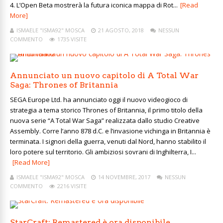
4. L’Open Beta mostrerà la futura iconica mappa di Rot...
[Read
More]
ISMAELE "ISMA92" MOSCA
21 AGOSTO, 2018
NESSUN
COMMENTO
1735 VISITE
Annunciato un nuovo capitolo di A Total War
Saga: Thrones of Britannia
SEGA Europe Ltd. ha annunciato oggi il nuovo videogioco di
strategia a tema storico Thrones of Britannia, il primo titolo della
nuova serie “A Total War Saga” realizzata dallo studio Creative
Assembly. Corre l’anno 878 d.C. e l’invasione vichinga in Britannia è
terminata. I signori della guerra, venuti dal Nord, hanno stabilito il
loro potere sul territorio. Gli ambiziosi sovrani di Inghilterra, I...
[Read More]
ISMAELE "ISMA92" MOSCA
14 NOVEMBRE, 2017
NESSUN
COMMENTO
2216 VISITE
StarCraft: Remastered è ora disponibile