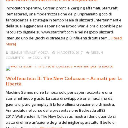
Incrociatori operativi, Corsari pronti e Zergling affamati. StarCraft:
Remastered, una modernizzazione del pluripremiato gioco di
fantascienza e strategia in tempo reale di Blizzard Entertainment e
della sua leggendaria espansione Brood War, è ora disponibile per
l’acquisto digitale su www.starcraft.com e nel negozio Blizzard.
Ritenuto uno dei giochi di strategia più influenti di tutti i tem...
[Read
More]
ISMAELE "ISMA92" MOSCA
14 AGOSTO, 2017
NESSUN
COMMENTO
2222 VISITE
Wolfenstein II: The New Colossus – Armati per la
libertà
MachineGames non è famosa solo per saper raccontare una
storia nel modo giusto. La casa di sviluppo è una macchina da
guerra di puro gameplay. E la loro ultima creazione lo dimostra.
Annunciato nel corso della presentazione Bethesda all’E3
2017, Wolfenstein II: The New Colossus mostra i denti quando si
tratta di offrire un’azione degna del miglior sparatutto. Il bello di