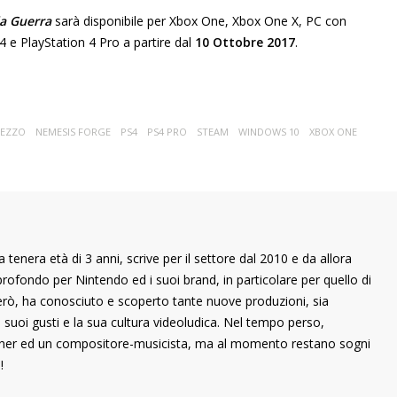
la Guerra
sarà disponibile per Xbox One, Xbox One X, PC con
e PlayStation 4 Pro a partire dal
10 Ottobre 2017
.
MEZZO
NEMESIS FORGE
PS4
PS4 PRO
STEAM
WINDOWS 10
XBOX ONE
 tenera età di 3 anni, scrive per il settore dal 2010 e da allora
rofondo per Nintendo ed i suoi brand, in particolare per quello di
rò, ha conosciuto e scoperto tante nuove produzioni, sia
 suoi gusti e la sua cultura videoludica. Nel tempo perso,
ner ed un compositore-musicista, ma al momento restano sogni
!