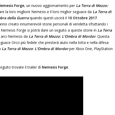
emesis Forge
, un nuovo aggiornamento per
La Terra di Mezzo
:
are la loro migliore Nemesis e il loro miglior seguace da
La Terra di
bra della Guerra
quando questi uscirà il
10 Ottobre 2017
.
anno creato innumerevoli storie personali di vendetta sfruttando i
on Nemesis Forge si potrà dare un seguito a queste storie in
La Terra
a arci-Nemesis da
La Terra di Mezzo: L’Ombra di Mordor
. Questa
guace Orco più fedele che presterà aiuto nella lotta e nella difesa
in
La Terra di Mezzo
:
L’Ombra di Mordor
per Xbox One, PlayStation
uito trovate il trailer di
Nemesis Forge
.