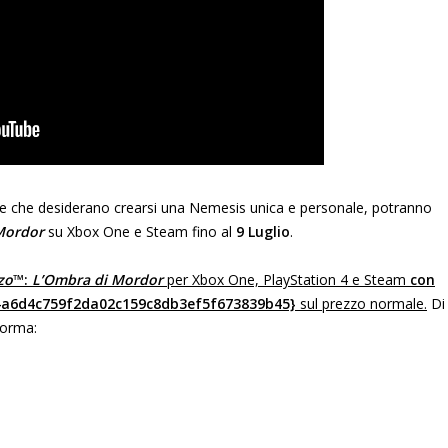
rie e che desiderano crearsi una Nemesis unica e personale, potranno
Mordor
su Xbox One e Steam fino al
9 Luglio
.
zo
™:
L’Ombra di Mordor
per Xbox One, PlayStation 4 e Steam
con
4a6d4c759f2da02c159c8db3ef5f673839b45}
sul prezzo normale.
Di
aforma: