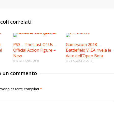
coli correlati
i
PS3 – The Last Of Us –
Gamescom 2018 –
l
Official Action Figure –
Battlefield V: EA rivela le
New
date dell’Open Beta
6 GENNAIO, 2018
21 AGOSTO, 2018
a un commento
 devono esserre compilati
*