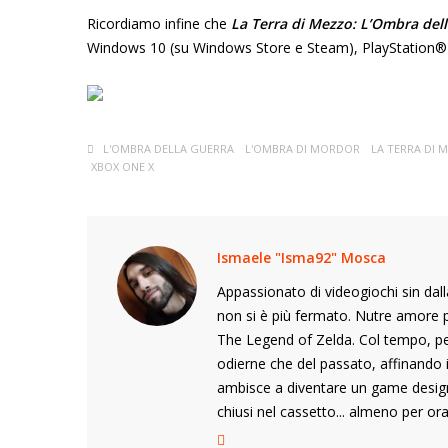
Ricordiamo infine che
La Terra di Mezzo
: L’Ombra del
Windows 10 (su Windows Store e Steam), PlayStation®4 
L'OMBRA DELLA GUERRA
L'OMBRA DI MORDOR
LA TERRA DI 
XBOX ONE X
Ismaele "Isma92" Mosca
Appassionato di videogiochi sin dalla
non si è più fermato. Nutre amore p
The Legend of Zelda. Col tempo, pe
odierne che del passato, affinando i
ambisce a diventare un game desig
chiusi nel cassetto... almeno per ora