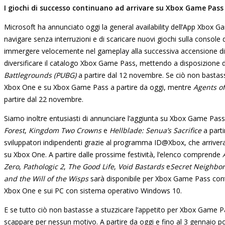
I giochi di successo continuano ad arrivare su Xbox Game Pass
Microsoft ha annunciato oggi la general availability dell’App Xbox G
navigare senza interruzioni e di scaricare nuovi giochi sulla console
immergere velocemente nel gameplay alla successiva accensione di X
diversificare il catalogo Xbox Game Pass, mettendo a disposizione di tut
Battlegrounds (PUBG)
a partire dal 12 novembre. Se ciò non basta
Xbox One e su Xbox Game Pass a partire da oggi, mentre
Agents o
partire dal 22 novembre.
Siamo inoltre entusiasti di annunciare l’aggiunta su Xbox Game Pass
Forest
,
Kingdom Two Crowns
e
Hellblade: Senua’s Sacrifice
a parti
sviluppatori indipendenti grazie al programma ID@Xbox, che arriver
su Xbox One. A partire dalle prossime festività, l’elenco comprende
Zero
,
Pathologic 2
,
The Good Life
,
Void Bastards
e
Secret Neighbor
and the Will of the Wisps
sarà disponibile per Xbox Game Pass co
Xbox One e sui PC con sistema operativo Windows 10.
E se tutto ciò non bastasse a stuzzicare l’appetito per Xbox Game Pa
scappare per nessun motivo. A partire da oggi e fino al 3 gennaio