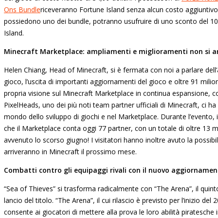
Ons Bundle
riceveranno Fortune Island senza alcun costo aggiuntivo
possiedono uno dei bundle, potranno usufruire di uno sconto del 10
Island.
Minecraft Marketplace: ampliamenti e miglioramenti non si a
Helen Chiang, Head of Minecraft, si è fermata con noi a parlare dell
gioco, l’uscita di importanti aggiornamenti del gioco e oltre 91 milion
propria visione sul Minecraft Marketplace in continua espansione, c
PixelHeads, uno dei più noti team partner ufficiali di Minecraft, ci ha
mondo dello sviluppo di giochi e nel Marketplace. Durante l’evento,
che il Marketplace conta oggi 77 partner, con un totale di oltre 13 mil
avvenuto lo scorso giugno! I visitatori hanno inoltre avuto la possibil
arriveranno in Minecraft il prossimo mese.
Combatti contro gli equipaggi rivali con il nuovo aggiornament
“Sea of Thieves” si trasforma radicalmente con “The Arena”, il quin
lancio del titolo. “The Arena”, il cui rilascio è previsto per l’inizio 
consente ai giocatori di mettere alla prova le loro abilità piratesche in