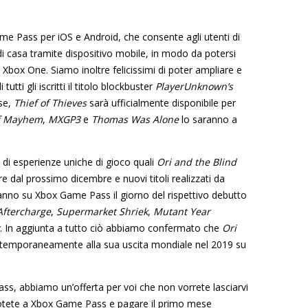
ame Pass per iOS e Android, che consente agli utenti di
 di casa tramite dispositivo mobile, in modo da potersi
box One. Siamo inoltre felicissimi di poter ampliare e
ti gli iscritti il titolo blockbuster
PlayerUnknown’s
sse,
Thief of Thieves
sarà ufficialmente disponibile per
f Mayhem
,
MXGP3
e
Thomas Was Alone
lo saranno a
 di esperienze uniche di gioco quali
Ori and the Blind
re dal prossimo dicembre e nuovi titoli realizzati da
anno su Xbox Game Pass il giorno del rispettivo debutto
Aftercharge
,
Supermarket Shriek
,
Mutant Year
. In aggiunta a tutto ciò abbiamo confermato che
Ori
ntemporaneamente alla sua uscita mondiale nel 2019 su
ss, abbiamo un’offerta per voi che non vorrete lasciarvi
 potete a Xbox Game Pass e pagare il primo mese