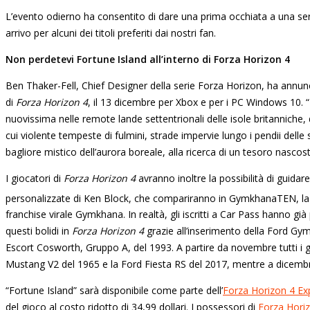
L’evento odierno ha consentito di dare una prima occhiata a una serie
arrivo per alcuni dei titoli preferiti dai nostri fan.
Non perdetevi Fortune Island all’interno di Forza Horizon 4
Ben Thaker-Fell, Chief Designer della serie Forza Horizon, ha annunci
di
Forza Horizon 4
, il 13 dicembre per Xbox e per i PC Windows 10. 
nuovissima nelle remote lande settentrionali delle isole britanniche,
cui violente tempeste di fulmini, strade impervie lungo i pendii delle 
bagliore mistico dell’aurora boreale, alla ricerca di un tesoro nascos
I giocatori di
Forza Horizon 4
avranno inoltre la possibilità di guida
personalizzate di Ken Block, che compariranno in GymkhanaTEN, la
franchise virale Gymkhana. In realtà, gli iscritti a Car Pass hanno già 
questi bolidi in
Forza Horizon 4
grazie all’inserimento della Ford Gy
Escort Cosworth, Gruppo A, del 1993. A partire da novembre tutti i 
Mustang V2 del 1965 e la Ford Fiesta RS del 2017, mentre a dicem
“Fortune Island” sarà disponibile come parte dell’
Forza Horizon 4 Ex
del gioco al costo ridotto di 34,99 dollari. I possessori di
Forza Horiz