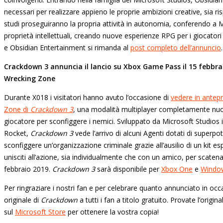
necessari per realizzare appieno le proprie ambizioni creative, sia ris
studi proseguiranno la propria attività in autonomia, conferendo a Mi
proprietà intellettuali, creando nuove esperienze RPG per i giocatori 
e Obsidian Entertainment si rimanda al
post completo dell’annuncio
.
Crackdown 3 annuncia il lancio su Xbox Game Pass il 15 febbrai
Wrecking Zone
Durante X018 i visitatori hanno avuto l’occasione di
vedere in antepr
Zone di
Crackdown 3
, una modalità multiplayer completamente nuova
giocatore per sconfiggere i nemici. Sviluppato da Microsoft Studios
Rocket,
Crackdown 3
vede l’arrivo di alcuni Agenti dotati di superp
sconfiggere un’organizzazione criminale grazie all’ausilio di un kit es
unisciti all’azione, sia individualmente che con un amico, per scaten
febbraio 2019.
Crackdown 3
sarà disponibile per
Xbox One
e
Windo
Per ringraziare i nostri fan e per celebrare quanto annunciato in oc
originale di
Crackdown
a tutti i fan a titolo gratuito. Provate l’ori
sul
Microsoft Store
per ottenere la vostra copia!