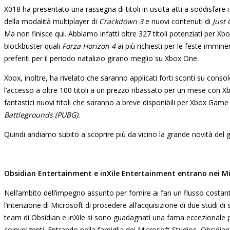
X018 ha presentato una rassegna di titoli in uscita atti a soddisfare 
della modalità multiplayer di
Crackdown 3
e nuovi contenuti di
Just
Ma non finisce qui. Abbiamo infatti oltre 327 titoli potenziati per X
blockbuster quali
Forza Horizon 4
ai più richiesti per le feste immine
preferiti per il periodo natalizio girano meglio su Xbox One.
Xbox, inoltre, ha rivelato che saranno applicati forti sconti su console
l’accesso a oltre 100 titoli a un prezzo ribassato per un mese con 
fantastici nuovi titoli che saranno a breve disponibili per Xbox Game
Battlegrounds (PUBG).
Quindi andiamo subito a scoprire più da vicino la grande novità del g
Obsidian Entertainment e inXile Entertainment entrano nei Mi
Nell’ambito dell’impegno assunto per fornire ai fan un flusso costan
l’intenzione di Microsoft di procedere all’acquisizione di due studi di
team di Obsidian e inXile si sono guadagnati una fama eccezionale pe
coinvolgenti. Entrando nella famiglia dei Microsoft Studios, Obsidian