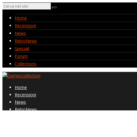
Home
Recensioni
News
RetroNews
Speciali
Forum
Collections
Home
Recensioni
News
RetroNews
Speciali
Forum
Collections