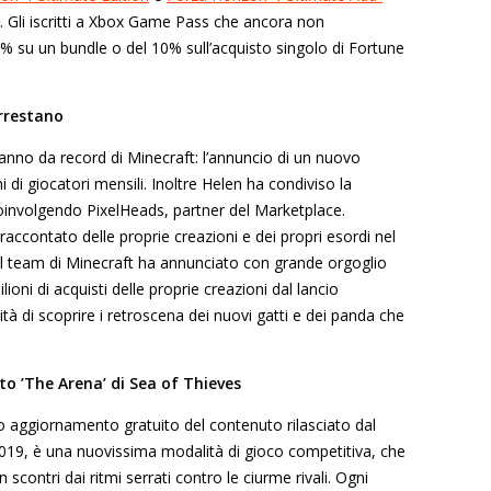
. Gli iscritti a Xbox Game Pass che ancora non
% su un bundle o del 10% sull’acquisto singolo di Fortune
rrestano
’anno da record di Minecraft: l’annuncio di un nuovo
i di giocatori mensili. Inoltre Helen ha condiviso la
oinvolgendo PixelHeads, partner del Marketplace.
 raccontato delle proprie creazioni e dei propri esordi nel
 il team di Minecraft ha annunciato con grande orgoglio
ioni di acquisti delle proprie creazioni dal lancio
ità di scoprire i retroscena dei nuovi gatti e dei panda che
o ’The Arena’ di Sea of Thieves
to aggiornamento gratuito del contenuto rilasciato dal
del 2019, è una nuovissima modalità di gioco competitiva, che
 scontri dai ritmi serrati contro le ciurme rivali. Ogni