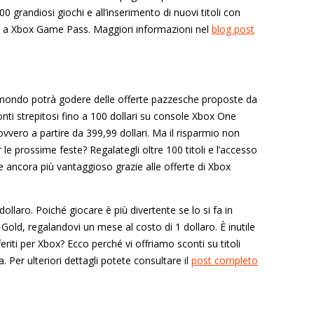
 grandiosi giochi e all’inserimento di nuovi titoli con
si a Xbox Game Pass. Maggiori informazioni nel
blog post
 il mondo potrà godere delle offerte pazzesche proposte da
conti strepitosi fino a 100 dollari su console Xbox One
 ovvero a partire da 399,99 dollari. Ma il risparmio non
le prossime feste? Regalategli oltre 100 titoli e l’accesso
le ancora più vantaggioso grazie alle offerte di Xbox
llaro. Poiché giocare è più divertente se lo si fa in
old, regalandovi un mese al costo di 1 dollaro. È inutile
eriti per Xbox? Ecco perché vi offriamo sconti su titoli
a. Per ulteriori dettagli potete consultare il
post completo