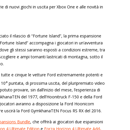
 di nuovi giochi in uscita per Xbox One e alle novità in
ato il rilascio di “Fortune Island”, la prima espansione
“Fortune Island” accompagna i giocatori in un’avventura
 dove gli stessi saranno esposti a condizioni estreme, tra
scogliere e ampi tornanti lastricati di montagna, sotto il
to.
re tutte e cinque le vetture Ford estremamente potenti e
a
 10
puntata, di prossima uscita, del pluripremiato video
potuto provare, sin dall’inizio del mese, l’esperienza di
mkhanaTEN del 1977, dell’Hoonitruck F-150 e della Ford
giocatori avranno a disposizione la Ford Hoonicorn
bre uscirà la Ford GymkhanaTEN Focus RS RX del 2016.
pansions Bundle
, che offrirà ai giocatori due espansioni
on 4 Ultimate Edition
e
Forza Horizon 4 Ultimate Add-