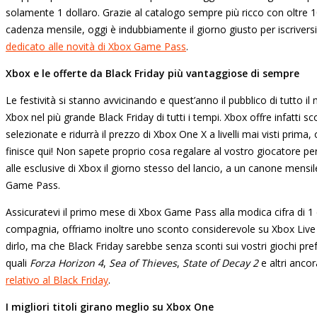
solamente 1 dollaro. Grazie al catalogo sempre più ricco con oltre 100
cadenza mensile, oggi è indubbiamente il giorno giusto per iscriver
dedicato alle novità di Xbox Game Pass
.
Xbox e le offerte da Black Friday più vantaggiose di sempre
Le festività si stanno avvicinando e quest’anno il pubblico di tutto
Xbox nel più grande Black Friday di tutti i tempi. Xbox offre infatti s
selezionate e ridurrà il prezzo di Xbox One X a livelli mai visti prima,
finisce qui! Non sapete proprio cosa regalare al vostro giocatore per 
alle esclusive di Xbox il giorno stesso del lancio, a un canone mensi
Game Pass.
Assicuratevi il primo mese di Xbox Game Pass alla modica cifra di 1 do
compagnia, offriamo inoltre uno sconto considerevole su Xbox Live G
dirlo, ma che Black Friday sarebbe senza sconti sui vostri giochi pref
quali
Forza Horizon 4
,
Sea of Thieves
,
State of Decay 2
e altri ancor
relativo al Black Friday
.
I migliori titoli girano meglio su Xbox One