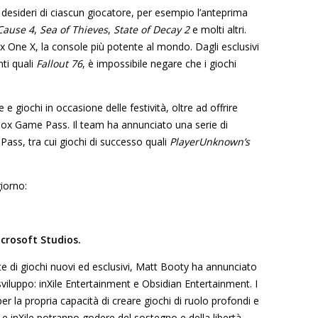
i desideri di ciascun giocatore, per esempio l’anteprima
 Cause 4
,
Sea of Thieves
,
State of Decay 2
e molti altri.
box One X, la console più potente al mondo. Dagli esclusivi
nti quali
Fallout 76
, è impossibile negare che i giochi
 e giochi in occasione delle festività, oltre ad offrire
Xbox Game Pass. Il team ha annunciato una serie di
 Pass, tra cui giochi di successo quali
PlayerUnknown’s
iorno:
crosoft Studios.
te di giochi nuovi ed esclusivi, Matt Booty ha annunciato
 sviluppo: inXile Entertainment e Obsidian Entertainment. I
r la propria capacità di creare giochi di ruolo profondi e
 e inXile potranno godere del sostegno e della libertà