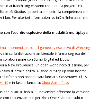
petto ai franchising esistenti che a nuovi progetti. Gli
crosoft Studios i propri talenti unici, la competenza e le
e i fan. Per ulteriori informazioni su inXile Entertainment
o con l’esordio esplosivo della modalità multiplayer
ima i momenti iconici e il gameplay esplosivo di Wrecking
 in cui la distruzione ambientale è l’arma segreta del
 in collaborazione con Sumo Digital ed Elbow
oteri a New Providence, un open-world ricco di azione, per
plosivo di armi e abilità. Al grido di “Step up your boom”,
are l’inferno non appena sarà lanciato
Crackdown 3
il 15
ws 10
e in fase di lancio su
Xbox Game Pass
.
casione di X018, fino al 30 novembre offriremo la versione
ginale con i potenziamenti per Xbox One X. Andate subito