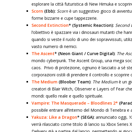
esplorare la città futuristica di New Himuka e scoprire
Scorn
(Ebb):
Scorn
è un suggestivo gioco di avventu
forme bizzarre e cupe tappezzerie.
Second Extinction
* (Systemic Reaction):
Second E
l’obiettivo è spazzare via i dinosauri mutanti che han
quando si veste il ruolo di uno dei sopravvissuti, util
vasto numero di nemici.
The Ascent
* (Neon Giant / Curve Digital)
:
The Asc
mondo cyberpunk. The Ascent Group, una mega socie
caos. Privo di protezione, ognuno è lasciato a sé ste
corporazioni ostili di prendere il controllo e scoprir
The Medium
(Bloober Team)
:
The Medium
è un g
creatori di Blair Witch, Observer e Layers of Fear
che
mondi: quello reale e quello spirituale.
Vampire: The Masquerade – Bloodlines 2*
(Parad
possibile entrare all’interno del Mondo di Tenebra e a
Yakuza: Like a Dragon
* (SEGA)
: annunciato oggi,
Y
verrà rilasciato come titolo di lancio su Xbox Series X
Delivery già a partire dal lancio, permettendo ai gioc