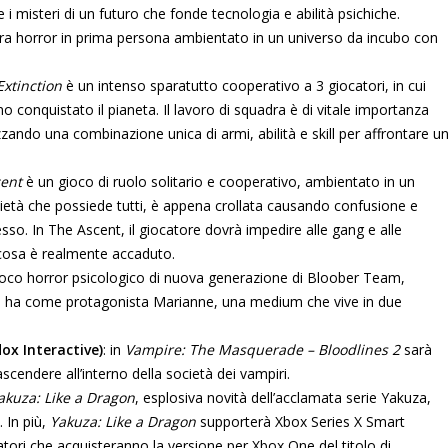
 i misteri di un futuro che fonde tecnologia e abilità psichiche.
ra horror in prima persona ambientato in un universo da incubo con
xtinction
è un intenso sparatutto cooperativo a 3 giocatori, in cui
no conquistato il pianeta. Il lavoro di squadra è di vitale importanza
izzando una combinazione unica di armi, abilità e skill per affrontare u
ent
è un gioco di ruolo solitario e cooperativo, ambientato in un
tà che possiede tutti, è appena crollata causando confusione e
sso. In The Ascent, il giocatore dovrà impedire alle gang e alle
e cosa è realmente accaduto.
ioco horror psicologico di nuova generazione di Bloober Team,
 ha come protagonista Marianne, una medium che vive in due
ox Interactive)
: in
Vampire: The Masquerade – Bloodlines 2
sarà
scendere all’interno della società dei vampiri.
akuza: Like a Dragon
, esplosiva novità dell’acclamata serie Yakuza,
. In più,
Yakuza: Like a Dragon
supporterà Xbox Series X Smart
atori che acquisteranno la versione per Xbox One del titolo di