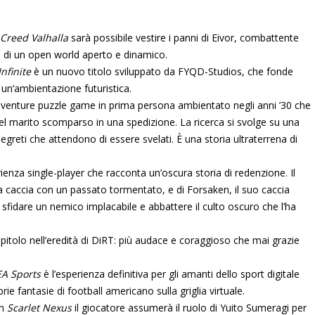
 Creed Valhalla
sarà possibile vestire i panni di Eivor, combattente
rno di un open world aperto e dinamico.
nfinite
è un nuovo titolo sviluppato da FYQD-Studios, che fonde
un’ambientazione futuristica.
venture puzzle game in prima persona ambientato negli anni ’30 che
del marito scomparso in una spedizione. La ricerca si svolge su una
segreti che attendono di essere svelati. È una storia ultraterrena di
enza single-player che racconta un’oscura storia di redenzione. Il
da caccia con un passato tormentato, e di Forsaken, il suo caccia
 sfidare un nemico implacabile e abbattere il culto oscuro che l’ha
pitolo nell’eredità di DiRT: più audace e coraggioso che mai grazie
A Sports
è l’esperienza definitiva per gli amanti dello sport digitale
ie fantasie di football americano sulla griglia virtuale.
in
Scarlet Nexus
il giocatore assumerà il ruolo di Yuito Sumeragi per