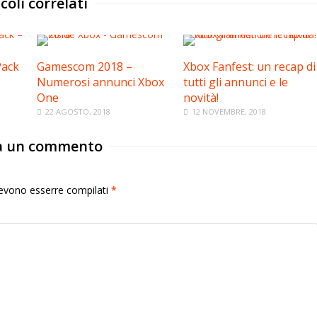
coli correlati
Pack
Gamescom 2018 –
Xbox Fanfest: un recap di
Numerosi annunci Xbox
tutti gli annunci e le
One
novità!
22 AGOSTO, 2018
12 NOVEMBRE, 2018
a un commento
 devono esserre compilati
*