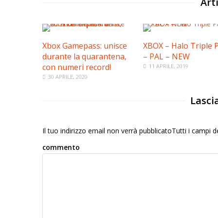
Arti
Xbox Gamepass: unisce
XBOX – Halo Triple 
durante la quarantena,
– PAL – NEW
con numeri record!
11 APRILE, 2019
30 APRILE, 2020
Lasci
Il tuo indirizzo email non verrà pubblicatoTutti i campi
commento