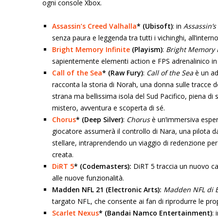
ogni console Xbox.
Assassin’s Creed Valhalla
* (Ubisoft)
: in
Assassin’s
senza paura e leggenda tra tutti i vichinghi, all’inte
Bright Memory Infinite
(Playism)
:
Bright Memory I
sapientemente elementi action e FPS adrenalinico in 
Call of the Sea
* (Raw Fury)
:
Call of the Sea
è un ad
racconta la storia di Norah, una donna sulle tracce 
strana ma bellissima isola del Sud Pacifico, piena di 
mistero, avventura e scoperta di sé.
Chorus
* (Deep Silver)
:
Chorus
è un’immersiva esperi
giocatore assumerà il controllo di Nara, una pilota 
stellare, intraprendendo un viaggio di redenzione per
creata.
DiRT 5
* (Codemasters):
DiRT 5 traccia un nuovo ca
alle nuove funzionalità.
Madden NFL 21 (Electronic Arts):
Madden NFL di E
targato NFL, che consente ai fan di riprodurre le propr
Scarlet Nexus
* (Bandai Namco Entertainment)
: 