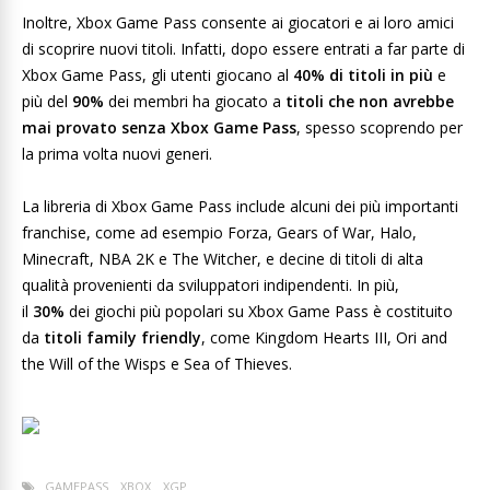
Inoltre, Xbox Game Pass consente ai giocatori e ai loro amici
di scoprire nuovi titoli. Infatti, dopo essere entrati a far parte di
Xbox Game Pass, gli utenti giocano al
40% di titoli in più
e
più del
90%
dei membri ha giocato a
titoli che non avrebbe
mai provato senza Xbox Game Pass
, spesso scoprendo per
la prima volta nuovi generi.
La libreria di Xbox Game Pass include alcuni dei più importanti
franchise, come ad esempio Forza, Gears of War, Halo,
Minecraft, NBA 2K e The Witcher, e decine di titoli di alta
qualità provenienti da sviluppatori indipendenti. In più,
il
30%
dei giochi più popolari su Xbox Game Pass è costituito
da
titoli family friendly
, come Kingdom Hearts III, Ori and
the Will of the Wisps e Sea of Thieves.
GAMEPASS
XBOX
XGP