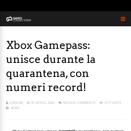
Xbox Gamepass:
unisce durante la
quarantena, con
numeri record!
JURIK360
30 APRILE, 2020
NESSUN COMMENTO
1077 VISITE
NEWS