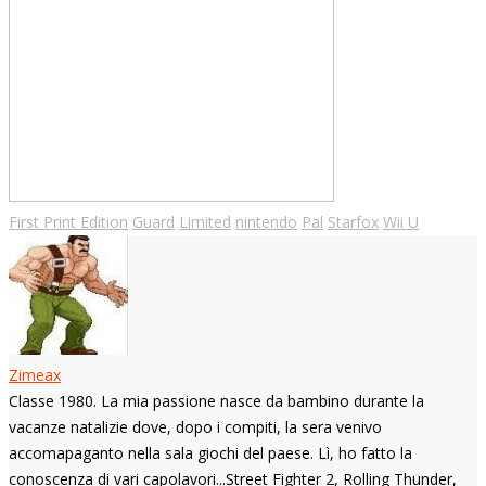
First Print Edition
Guard
Limited
nintendo
Pal
Starfox
Wii U
Zimeax
Classe 1980. La mia passione nasce da bambino durante la
vacanze natalizie dove, dopo i compiti, la sera venivo
accomapaganto nella sala giochi del paese. Lì, ho fatto la
conoscenza di vari capolavori...Street Fighter 2, Rolling Thunder,