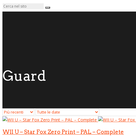
Guard
WII U – Star Fox Zero Print – PAL – Complete