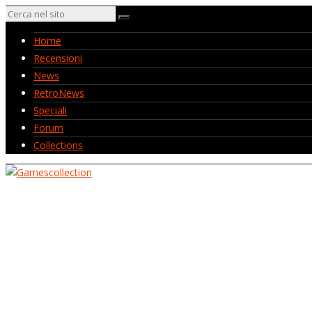
Home
Recensioni
News
RetroNews
Speciali
Forum
Collections
Home
Recensioni
News
RetroNews
Speciali
Forum
Collections