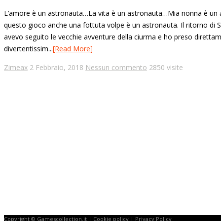
L’amore è un astronauta…La vita è un astronauta…Mia nonna è un as
questo gioco anche una fottuta volpe è un astronauta. Il ritorno di
avevo seguito le vecchie avventure della ciurma e ho preso direttam
divertentissim...
[Read More]
Zimeax
2 Febbraio, 2018
Nessun commento
2850 visite
Copyright © Gamescollection.it |
Cookie policy
|
Privacy Policy