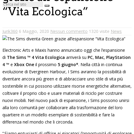
“Vita Ecologica”
Jurik360
6 Maggio, 2020
Nessun commento
1320 visite
News
Electronic Arts e Maxis hanno annunciato oggi che l’espansione
di
The Sims ™ 4 Vita Ecologica
arriverà su
PC
,
Mac
,
PlayStation
4
™ e
Xbox One
il prossimo
5 giugno*
. Nella città in continua
evoluzione di Evergreen Harbour, I Sims avranno la possibilità di
diventare ancora più green e di abbracciare uno stile di vita più
sostenibile in cui possono utilizzare risorse energetiche alternative,
coltivare il proprio cibo e usare materiali di riciclo per costruire
nuovi mobili. Nel nuovo pack di espansione, i Sims possono unirsi
alla loro comunità per collaborare alla trasformazione del loro
quartiere in un modello esemplare di sostenibilità e fare la
differenza nel mondo che li circonda.
“
Siamo entusiasti di offrire ai giocatori l’opportunità di esplorare