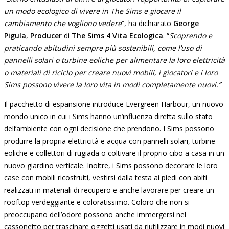
un modo ecologico di vivere in The Sims e giocare il
cambiamento che vogliono vedere
“, ha dichiarato
George
Pigula
,
Producer
di
The Sims 4 Vita Ecologica
. “
Scoprendo e
praticando abitudini sempre più sostenibili, come l’uso di
pannelli solari o turbine eoliche per alimentare la loro elettricità
o materiali di riciclo per creare nuovi mobili, i giocatori e i loro
Sims possono vivere la loro vita in modi completamente nuovi.”
Il pacchetto di espansione introduce Evergreen Harbour, un nuovo
mondo unico in cui i Sims hanno un’influenza diretta sullo stato
dell’ambiente con ogni decisione che prendono. I Sims possono
produrre la propria elettricità e acqua con pannelli solari, turbine
eoliche e collettori di rugiada o coltivare il proprio cibo a casa in un
nuovo giardino verticale. Inoltre, i Sims possono decorare le loro
case con mobili ricostruiti, vestirsi dalla testa ai piedi con abiti
realizzati in materiali di recupero e anche lavorare per creare un
rooftop verdeggiante e coloratissimo. Coloro che non si
preoccupano dell’odore possono anche immergersi nel
cassonetto per trascinare oggetti usati da riutilizzare in modi nuovi