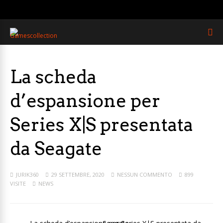
La scheda
d’espansione per
Series X|S presentata
da Seagate
JURIK360
29 SETTEMBRE, 2020
NESSUN COMMENTO
899
VISITE
NEWS