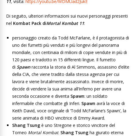
11
,
visita:
https://youtu.be/WDMUad2JukE
Di seguito, ulteriori informazioni sui nuovi personaggi presenti
nel
Kombat Pack di
Mortal Kombat 11
:
personaggio creato da Todd McFarlane, è il protagonista di
uno dei fumetti più venduti e più longevi del panorama
mondiale, con centinaia di milioni di copie vendute in più di
120 paesi e tradotto in 15 differenti lingue. Il fumetto
di
Spawn
racconta la storia di Al Simmons, assassino d’elite
della CIA, che viene tradito dalla stessa agenzia per cui
lavora e viene brutalmente assassinato. Invece di morire,
decide di vendere la sua anima all’Inferno per avere una
seconda occasione e diventa
Spawn
: un soldato
infermabile che combatte gli Inferi.
Spawn
avrà la voce di
Keith David, voce originale di ‘Todd McFarlane’s Spawn’, la
serie animata di HBO vincitrice di Emmy Award.
Shang Tsung
è uno Stregone e storico vincitore del
Torneo
Mortal Kombat
.
Shang Tsung
ha giurato eterna