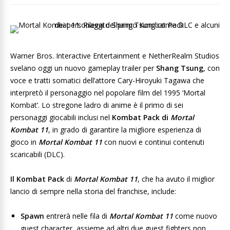
Warner Bros. Interactive Entertainment e NetherRealm Studios
svelano oggi un nuovo gameplay trailer per
Shang Tsung
, con
voce e tratti somatici dell’attore Cary-Hiroyuki Tagawa che
interpretò il personaggio nel popolare film del 1995 ‘Mortal
Kombat’. Lo stregone ladro di anime è il primo di sei
personaggi giocabili inclusi nel
Kombat Pack di
Mortal
Kombat 11
, in grado di garantire la migliore esperienza di
gioco in
Mortal Kombat 11
con nuovi e continui contenuti
scaricabili (DLC).
Il Kombat Pack
di
Mortal Kombat 11
, che ha avuto il miglior
lancio di sempre nella storia del franchise, include:
Spawn
entrerà nelle fila di
Mortal Kombat 11
come nuovo
guest character, assieme ad altri due guest fighters non