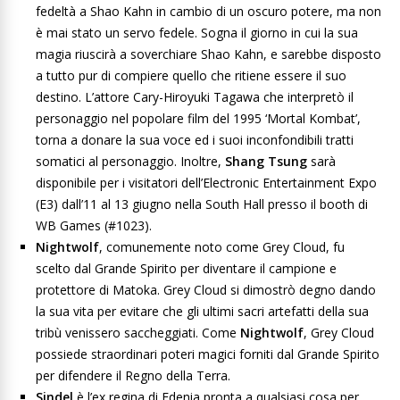
fedeltà a Shao Kahn in cambio di un oscuro potere, ma non
è mai stato un servo fedele. Sogna il giorno in cui la sua
magia riuscirà a soverchiare Shao Kahn, e sarebbe disposto
a tutto pur di compiere quello che ritiene essere il suo
destino. L’attore Cary-Hiroyuki Tagawa che interpretò il
personaggio nel popolare film del 1995 ‘Mortal Kombat’,
torna a donare la sua voce ed i suoi inconfondibili tratti
somatici al personaggio. Inoltre,
Shang Tsung
sarà
disponibile per i visitatori dell’Electronic Entertainment Expo
(E3) dall’11 al 13 giugno nella South Hall presso il booth di
WB Games (#1023).
Nightwolf
, comunemente noto come Grey Cloud, fu
scelto dal Grande Spirito per diventare il campione e
protettore di Matoka. Grey Cloud si dimostrò degno dando
la sua vita per evitare che gli ultimi sacri artefatti della sua
tribù venissero saccheggiati. Come
Nightwolf
, Grey Cloud
possiede straordinari poteri magici forniti dal Grande Spirito
per difendere il Regno della Terra.
Sindel
è l’ex regina di Edenia pronta a qualsiasi cosa per