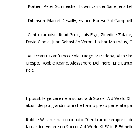
· Portieri: Peter Schmeichel, Edwin van der Sar e Jens 
· Difensori: Marcel Desailly, Franco Baresi, Sol Campbe
· Centrocampisti: Ruud Gullit, Luís Figo, Zinedine Zidan
David Ginola, Juan Sebastián Veron, Lothar Matthäus, 
· Attaccanti: Gianfranco Zola, Diego Maradona, Alan Sh
Crespo, Robbie Keane, Alessandro Del Piero, Eric Canto
Pelé.
É possibile giocare nella squadra di Soccer Aid World XI 
alcuni dei più grandi nomi che hanno preso parte alla part
Robbie Williams ha continuato: “Cerchiamo sempre di di
fantastico vedere un Soccer Aid World XI FC in FIFA nell