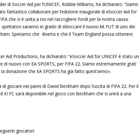
r di Soccer Aid per l’UNICEF, Robbie Williams, ha dichiarato: “Siamo
to fantastico collaborare per l’edizione inaugurale di eSoccer Aid for
FA che si è unita a noi nel raccogliere fondi per la nostra causa.
 spettatori saranno in grado di sbloccare il nuovo kit FUT di uno dei
eckham. Speriamo che diverta e che il Team England possa ottenere
r Aid Productions, ha dichiarato: “eSoccer Aid for UNICEF è stato un
are di nuovo con EA SPORTS, per FIFA 22. Siamo estremamente grati
per la donazione che EA SPORTS ha già fatto quest’anno».
tà di giocare nei panni di David Beckham dopo l’uscita di FIFA 22. Per il
d XI FC sarà disponibile nel gioco con Beckham che si unirà a una
eguenti giocatori: