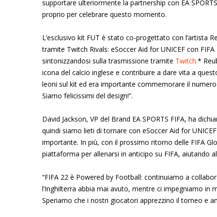
supportare ulteriormente la partnership con EA SPORTS 
proprio per celebrare questo momento.
L’esclusivo kit FUT è stato co-progettato con l’artista 
tramite Twitch Rivals: eSoccer Aid for UNICEF con FIFA 2
sintonizzandosi sulla trasmissione tramite
Twitch.
* Reu
icona del calcio inglese e contribuire a dare vita a ques
leoni sul kit ed era importante commemorare il numero 
Siamo felicissimi del design!”.
David Jackson, VP del Brand EA SPORTS FIFA, ha dichiarato
quindi siamo lieti di tornare con eSoccer Aid for UNICEF 
importante. In più, con il prossimo ritorno delle FIFA Gl
piattaforma per allenarsi in anticipo su FIFA, aiutando 
“FIFA 22 è Powered by Football: continuiamo a collabor
l’Inghilterra abbia mai avuto, mentre ci impegniamo in m
Speriamo che i nostri giocatori apprezzino il torneo e a