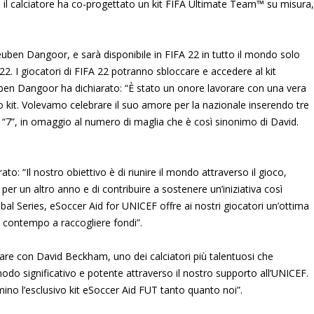
il calciatore ha co-progettato un kit FIFA Ultimate Team™ su misura,
Reuben Dangoor, e sarà disponibile in FIFA 22 in tutto il mondo solo
2. I giocatori di FIFA 22 potranno sbloccare e accedere al kit
ben Dangoor ha dichiarato: “È stato un onore lavorare con una vera
to kit. Volevamo celebrare il suo amore per la nazionale inserendo tre
“7”, in omaggio al numero di maglia che è così sinonimo di David.
: “Il nostro obiettivo è di riunire il mondo attraverso il gioco,
per un altro anno e di contribuire a sostenere un’iniziativa così
obal Series, eSoccer Aid for UNICEF offre ai nostri giocatori un’ottima
al contempo a raccogliere fondi”.
are con David Beckham, uno dei calciatori più talentuosi che
odo significativo e potente attraverso il nostro supporto all’UNICEF.
mino l’esclusivo kit eSoccer Aid FUT tanto quanto noi”.