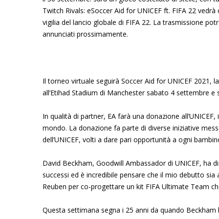
Twitch Rivals: eSoccer Aid for UNICEF ft. FIFA 22 vedrà ca
vigilia del lancio globale di FIFA 22. La trasmissione po
annunciati prossimamente.
Il torneo virtuale seguirà Soccer Aid for UNICEF 2021, la
all’Etihad Stadium di Manchester sabato 4 settembre e s
In qualità di partner, EA farà una donazione all’UNICEF, il
mondo. La donazione fa parte di diverse iniziative me
dell’UNICEF, volti a dare pari opportunità a ogni bambin
David Beckham, Goodwill Ambassador di UNICEF, ha dichia
successi ed è incredibile pensare che il mio debutto si
Reuben per co-progettare un kit FIFA Ultimate Team che
Questa settimana segna i 25 anni da quando Beckham ha f