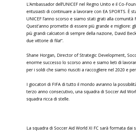
L’Ambassador dell’UNICEF nel Regno Unito e il Co-Founde
entusiasti di continuare a lavorare con EA SPORTS. È sta
UNICEF l’anno scorso e siamo stati grati alla comunità FI
Quest’anno promette di essere più grande e migliore: gli
più grandi calciatori di sempre della nazione, David B
due vittorie di fila!”.
Shane Horgan, Director of Strategic Development, Socce
enorme successo lo scorso anno e siamo lieti di lavor
per i soldi che siamo riusciti a raccogliere nel 2020 e 
I giocatori di FIFA di tutto il mondo avranno la possibili
terzo anno consecutivo, una squadra di Soccer Aid Worl
squadra ricca di stelle.
La squadra di Soccer Aid World XI FC sarà formata dai s