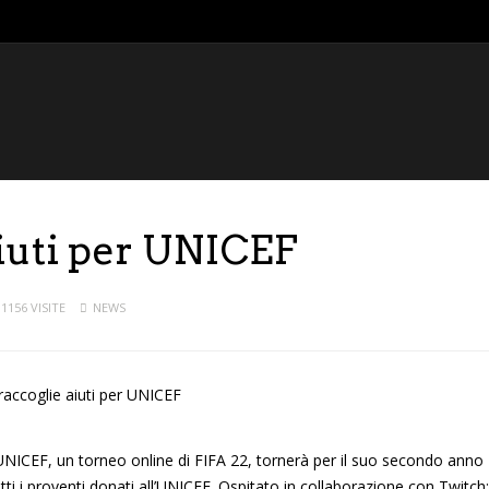
aiuti per UNICEF
1156 VISITE
NEWS
UNICEF, un torneo online di FIFA 22, tornerà per il suo secondo anno
utti i proventi donati all’UNICEF. Ospitato in collaborazione con Twitch;