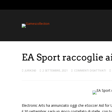
EA Sport raccoglie 
JURIK360
2 SETTEMBRE, 2021
COMMENTI DISATTIVATI
Electronic Arts ha annunciato oggi che eSoccer Aid for 
il 30 settembre: sarà un gioco costellato di stelle, con t