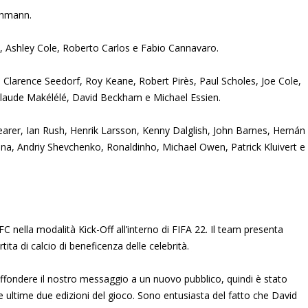
Lehmann.
ll, Ashley Cole, Roberto Carlos e Fabio Cannavaro.
e, Clarence Seedorf, Roy Keane, Robert Pirès, Paul Scholes, Joe Cole,
Claude Makélélé, David Beckham e Michael Essien.
earer, Ian Rush, Henrik Larsson, Kenny Dalglish, John Barnes, Hernán
na, Andriy Shevchenko, Ronaldinho, Michael Owen, Patrick Kluivert e
FC nella modalità Kick-Off all’interno di FIFA 22. Il team presenta
ita di calcio di beneficenza delle celebrità.
ffondere il nostro messaggio a un nuovo pubblico, quindi è stato
e ultime due edizioni del gioco. Sono entusiasta del fatto che David