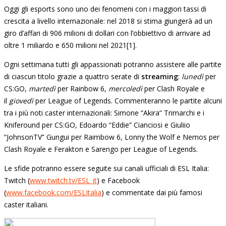
Oggi gli esports sono uno dei fenomeni con i maggiori tassi di
crescita a livello internazionale: nel 2018 si stima giungerà ad un
giro d’affari di 906 milioni di dollari con l’obbiettivo di arrivare ad
oltre 1 miliardo e 650 milioni nel 2021[1].
Ogni settimana tutti gli appassionati potranno assistere alle partite
di ciascun titolo grazie a quattro serate di
streaming
:
lunedì
per
CS:GO,
martedì
per Rainbow 6,
mercoledì
per Clash Royale e
il
giovedì
per League of Legends. Commenteranno le partite alcuni
tra i più noti caster internazionali: Simone “Akira” Trimarchi e i
Kniferound per CS:GO, Edoardo “Eddie” Cianciosi e Giuliio
“JohnsonTV” Gungui per Raimbow 6, Lonny the Wolf e Nemos per
Clash Royale e Ferakton e Sarengo per League of Legends.
Le sfide potranno essere seguite sui canali ufficiali di ESL Italia:
Twitch (
www.twitch.tv/ESL_it
) e Facebook
(
www.facebook.com/ESLItalia
) e commentate dai più famosi
caster italiani.