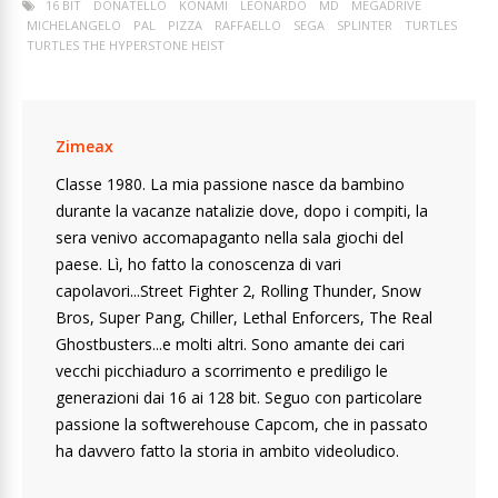
16 BIT
DONATELLO
KONAMI
LEONARDO
MD
MEGADRIVE
MICHELANGELO
PAL
PIZZA
RAFFAELLO
SEGA
SPLINTER
TURTLES
TURTLES THE HYPERSTONE HEIST
Zimeax
Classe 1980. La mia passione nasce da bambino
durante la vacanze natalizie dove, dopo i compiti, la
sera venivo accomapaganto nella sala giochi del
paese. Lì, ho fatto la conoscenza di vari
capolavori...Street Fighter 2, Rolling Thunder, Snow
Bros, Super Pang, Chiller, Lethal Enforcers, The Real
Ghostbusters...e molti altri. Sono amante dei cari
vecchi picchiaduro a scorrimento e prediligo le
generazioni dai 16 ai 128 bit. Seguo con particolare
passione la softwerehouse Capcom, che in passato
ha davvero fatto la storia in ambito videoludico.