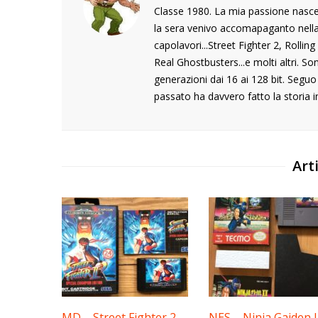
Classe 1980. La mia passione nasce
la sera venivo accomapaganto nella s
capolavori...Street Fighter 2, Rolli
Real Ghostbusters...e molti altri. S
generazioni dai 16 ai 128 bit. Segu
passato ha davvero fatto la storia i
Arti
MD – Street Fighter 2
NES – Ninja Gaiden I