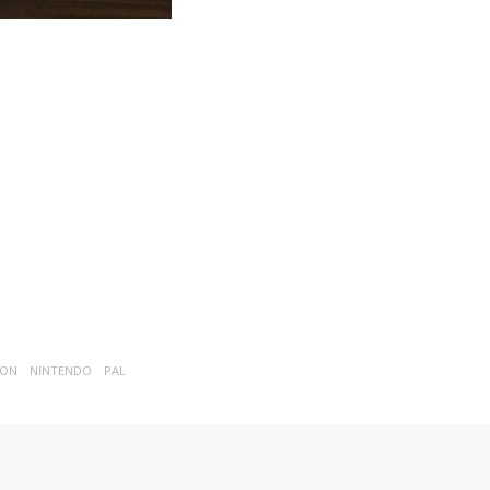
ION
NINTENDO
PAL