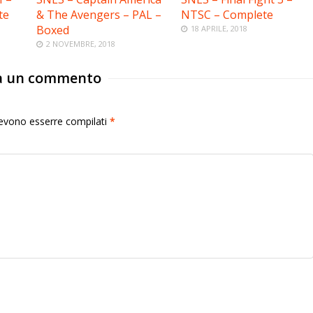
te
& The Avengers – PAL –
NTSC – Complete
Boxed
18 APRILE, 2018
2 NOVEMBRE, 2018
a un commento
 devono esserre compilati
*