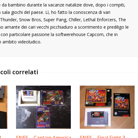
 da bambino durante la vacanze natalizie dove, dopo i compiti,
ala giochi del paese. Lì, ho fatto la conoscenza di vari
ng Thunder, Snow Bros, Super Pang, Chiller, Lethal Enforcers, The
ono amante dei cari vecchi picchiaduro a scorrimento e prediligo le
o con particolare passione la softwerehouse Capcom, che in
n ambito videoludico.
coli correlati
I –
SNES – Captain America
SNES – Final Fight 3 –