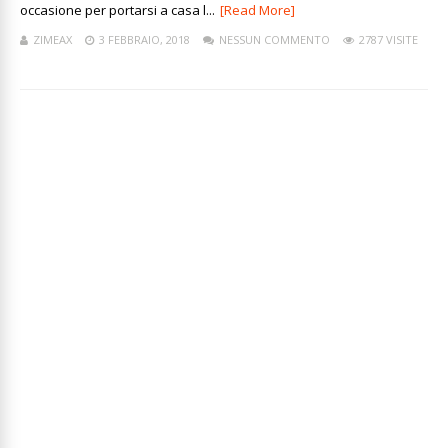
occasione per portarsi a casa l...
[Read More]
ZIMEAX
3 FEBBRAIO, 2018
NESSUN COMMENTO
2787 VISITE