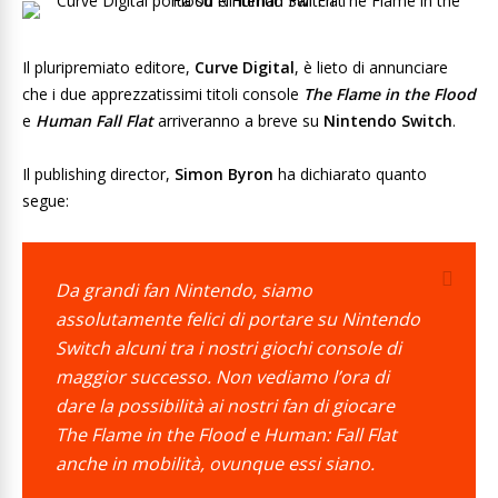
Il pluripremiato editore,
Curve Digital
, è lieto di annunciare
che i due apprezzatissimi titoli console
The Flame in the Flood
e
Human Fall Flat
arriveranno a breve su
Nintendo Switch
.
Il publishing director,
Simon Byron
ha dichiarato quanto
segue:
Da grandi fan Nintendo, siamo
assolutamente felici di portare su Nintendo
Switch alcuni tra i nostri giochi console di
maggior successo. Non vediamo l’ora di
dare la possibilità ai nostri fan di giocare
The Flame in the Flood e Human: Fall Flat
anche in mobilità, ovunque essi siano.