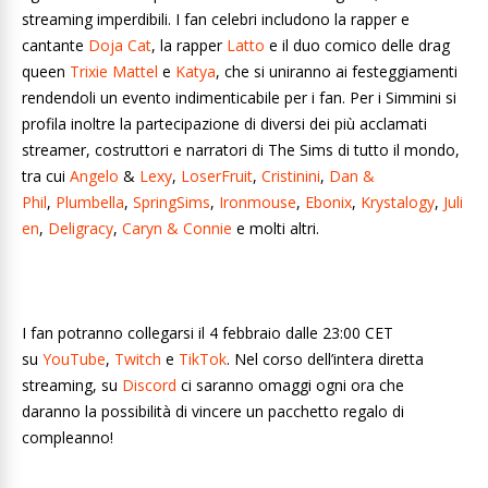
streaming imperdibili. I fan celebri includono la rapper e
cantante
Doja Cat
, la rapper
Latto
e il duo comico delle drag
queen
Trixie Mattel
e
Katya
, che si uniranno ai festeggiamenti
rendendoli un evento indimenticabile per i fan. Per i Simmini si
profila inoltre la partecipazione di diversi dei più acclamati
streamer, costruttori e narratori di The Sims di tutto il mondo,
tra cui
Angelo
&
Lexy
,
LoserFruit
,
Cristinini
,
Dan &
Phil
,
Plumbella
,
SpringSims
,
Ironmouse
,
Ebonix
,
Krystalogy
,
Juli
en
,
Deligracy
,
Caryn & Connie
e molti altri.
I fan potranno collegarsi il 4 febbraio dalle 23:00 CET
su
YouTube
,
Twitch
e
TikTok
. Nel corso dell’intera diretta
streaming, su
Discord
ci saranno omaggi ogni ora che
daranno la possibilità di vincere un pacchetto regalo di
compleanno!