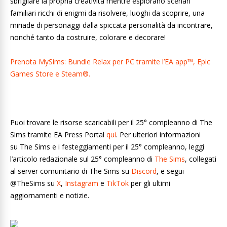
sbrigliare la propria creatività mentre esplorano scenari
familiari ricchi di enigmi da risolvere, luoghi da scoprire, una
miriade di personaggi dalla spiccata personalità da incontrare,
nonché tanto da costruire, colorare e decorare!
Prenota MySims: Bundle Relax per PC tramite l’EA app™, Epic
Games Store e Steam®.
Puoi trovare le risorse scaricabili per il 25° compleanno di The
Sims tramite EA Press Portal
qui
. Per ulteriori informazioni
su The Sims e i festeggiamenti per il 25° compleanno, leggi
l’articolo redazionale sul 25° compleanno di
The Sims
, collegati
al server comunitario di The Sims su
Discord
, e segui
@TheSims su
X
,
Instagram
e
TikTok
per gli ultimi
aggiornamenti e notizie.