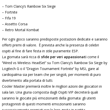
– Tom Clancy’s Rainbow Six Siege
– Fortnite
– Fifa 19
– Assetto Corsa
– Retro Mortal Kombat
Per ogni gioco saranno predisposte postazioni dedicate e saranno
offerti premi di valore. È prevista anche la presenza di celebri
ospiti al fine di fare festa in stile puramente ESP.
La giornata sarà ricca di
sfide per veri appassionati
come il
‘’Wired vs Wireless HeadSet’’ su Tom Clancy’s Rainbow Six Siege by
Logitech G o il ‘’Dragon Tournament Fortnite’’ by MSI, gare al
cardiopalma sia per team che per singoli, per momenti di puro
divertimento alla portata di tutti.
Cooler Master premierà inoltre le migliori azioni dei giocatori in
sala lan. Una giuria composta dagli Ospiti VIP decreterà quali
saranno le giocate più emozionanti della giornata: gli utenti
protagonisti di questi momenti emozionanti saranno
successivamente premiati per le loro gesta in partita.