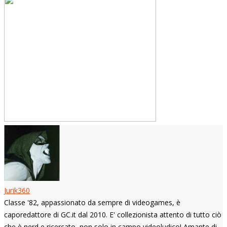
Jurik360
Classe '82, appassionato da sempre di videogames, è
caporedattore di GC.it dal 2010. E' collezionista attento di tutto ciò
che è nerd e ricercato, non solo in campo videoludico! Amante di