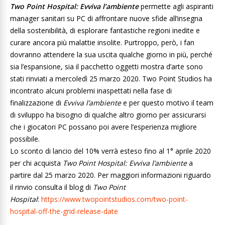
Two Point Hospital: Evviva l’ambiente
permette agli aspiranti
manager sanitari su PC di affrontare nuove sfide all’insegna
della sostenibilità, di esplorare fantastiche regioni inedite e
curare ancora più malattie insolite. Purtroppo, però, i fan
dovranno attendere la sua uscita qualche giorno in più, perché
sia l’espansione, sia il pacchetto oggetti mostra d’arte sono
stati rinviati a mercoledì 25 marzo 2020. Two Point Studios ha
incontrato alcuni problemi inaspettati nella fase di
finalizzazione di
Evviva l’ambiente
e per questo motivo il team
di sviluppo ha bisogno di qualche altro giorno per assicurarsi
che i giocatori PC possano poi avere l’esperienza migliore
possibile.
Lo sconto di lancio del 10% verrà esteso fino al 1° aprile 2020
per chi acquista
Two Point Hospital: Evviva l’ambiente
a
partire dal 25 marzo 2020. Per maggiori informazioni riguardo
il rinvio consulta il blog di
Two Point
Hospital
:
https://www.twopointstudios.
com/two-point-
hospital-off-
the-grid-release-date