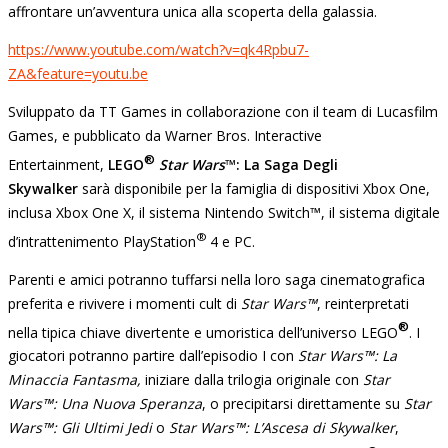
affrontare un’avventura unica alla scoperta della galassia.
https://www.youtube.com/watch?v=qk4Rpbu7-
ZA&feature=youtu.be
Sviluppato da TT Games in collaborazione con il team di Lucasfilm
Games, e pubblicato da Warner Bros. Interactive
®
Entertainment,
LEGO
Star Wars
™:
La Saga Degli
Skywalker
sarà disponibile per la famiglia di dispositivi Xbox One,
inclusa Xbox One X, il sistema Nintendo Switch™, il sistema digitale
®
d’intrattenimento PlayStation
4 e PC.
Parenti e amici potranno tuffarsi nella loro saga cinematografica
preferita e rivivere i momenti cult di
Star Wars™
, reinterpretati
®
nella tipica chiave divertente e umoristica dell’universo LEGO
. I
giocatori potranno partire dall’episodio I con
Star Wars™: La
Minaccia Fantasma,
iniziare dalla trilogia originale con
Star
Wars™: Una Nuova Speranza
, o precipitarsi direttamente su
Star
Wars™: Gli Ultimi Jedi
o
Star Wars™: L’Ascesa di Skywalker
,