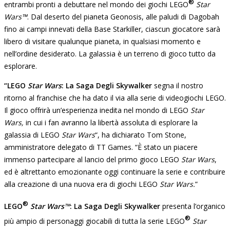
®
entrambi pronti a debuttare nel mondo dei giochi LEGO
Star
Wars™
. Dal deserto del pianeta Geonosis, alle paludi di Dagobah
fino ai campi innevati della Base Starkiller, ciascun giocatore sarà
libero di visitare qualunque pianeta, in qualsiasi momento e
nell’ordine desiderato. La galassia è un terreno di gioco tutto da
esplorare.
“LEGO
Star Wars
: La Saga Degli Skywalker
segna il nostro
ritorno al franchise che ha dato il via alla serie di videogiochi LEGO.
Il gioco offrirà un’esperienza inedita nel mondo di LEGO
Star
Wars,
in cui i fan avranno la libertà assoluta di esplorare la
galassia di LEGO
Star Wars
“, ha dichiarato Tom Stone,
amministratore delegato di TT Games. “È stato un piacere
immenso partecipare al lancio del primo gioco LEGO
Star Wars
,
ed è altrettanto emozionante oggi continuare la serie e contribuire
alla creazione di una nuova era di giochi LEGO
Star Wars.
”
®
LEGO
Star Wars
™
: La Saga Degli Skywalker
presenta l’organico
®
più ampio di personaggi giocabili di tutta la serie LEGO
Star