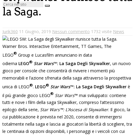
la Saga.
Jurik360
11 Giugno, 2019
Nessun commento
1732 visite
News
Warner Bros. Interactive Entertainment, TT Games, The
®
LEGO
Group e Lucasfilm annunciano in data
®
odierna
LEGO
Star Wars
™: La Saga Degli Skywalker
, un nuovo
gioco per console che consentirà di rivivere i momenti più
memorabili e l’azione sfrenata della saga attraverso la prospettiva
®
®
unica di LEGO
.
LEGO
Star Wars
™: La Saga Degli Skywalker
è
®
il più grande gioco LEGO
Star Wars
™
mai sviluppato: contiene
tutti e nove i film della saga Skywalker, compreso l’attesissimo
epilogo della serie,
Star Wars™: L’Ascesa di Skywalker
. Il gioco, la
cui pubblicazione è prevista nel 2020, consente di immergersi
totalmente nella saga e lascia ai giocatori la libertà di scegliere, tra
le centinaia di opzioni disponibili, i personaggi e i veicoli con cui