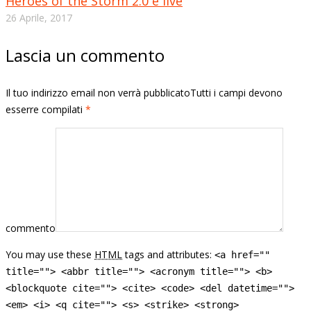
Heroes of the Storm 2.0 è live
26 Aprile, 2017
Lascia un commento
Il tuo indirizzo email non verrà pubblicatoTutti i campi devono
esserre compilati
*
commento
You may use these
HTML
tags and attributes:
<a href=""
title=""> <abbr title=""> <acronym title=""> <b>
<blockquote cite=""> <cite> <code> <del datetime="">
<em> <i> <q cite=""> <s> <strike> <strong>