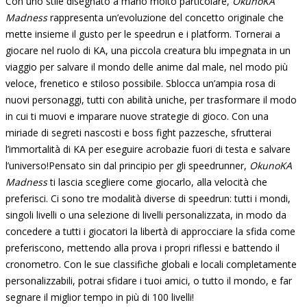
Con uno stile disegnato a mano molto particolare,
OkunoKA
Madness
rappresenta un’evoluzione del concetto originale che
mette insieme il gusto per le speedrun e i platform. Tornerai a
giocare nel ruolo di KA, una piccola creatura blu impegnata in un
viaggio per salvare il mondo delle anime dal male, nel modo più
veloce, frenetico e stiloso possibile. Sblocca un’ampia rosa di
nuovi personaggi, tutti con abilità uniche, per trasformare il modo
in cui ti muovi e imparare nuove strategie di gioco. Con una
miriade di segreti nascosti e boss fight pazzesche, sfrutterai
l’immortalità di KA per eseguire acrobazie fuori di testa e salvare
l’universo!Pensato sin dal principio per gli speedrunner,
OkunoKA
Madness
ti lascia scegliere come giocarlo, alla velocità che
preferisci. Ci sono tre modalità diverse di speedrun: tutti i mondi,
singoli livelli o una selezione di livelli personalizzata, in modo da
concedere a tutti i giocatori la libertà di approcciare la sfida come
preferiscono, mettendo alla prova i propri riflessi e battendo il
cronometro. Con le sue classifiche globali e locali completamente
personalizzabili, potrai sfidare i tuoi amici, o tutto il mondo, e far
segnare il miglior tempo in più di 100 livelli!