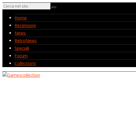
Home
Recensioni
News
RetroNews
Speciali
Forum
Collections
Home
Recensioni
News
RetroNews
Speciali
Forum
Collections