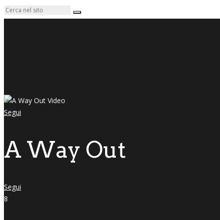
Segui
A Way Out
Segui
8