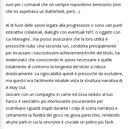
vuoi per i comandi che on sempre rispondono benissimo (non
che mi aspettassi un Battlefield, però…).
Al di fuori delle azioni legate alla progressioni ci sono vari punti
interattivi collaterali, dialoghi con eventuali NPC o oggetti con
cui interagire…ma posso assicurarvi che la loro utilità è
pressochè nulla. Una seconda run, condotta principalmente
per incassare i nascostissimi achievement/trofei del titolo, ha
evidenziato che conoscendo le azioni necessarie e quelle
totalmente di contorno la longevità del titolo si riduce
drasticamente. La rigiocabilità quindi è pressochè da escludere,
ma questo era facilmente intuibile vista la struttura narrativa di
A Way Out.
Giocare con un compagno in carne ed ossa seduto al tuo
fianco è senz’altro più interessante (sicuramente per
scambiarvi sguardi stupiti durante i colpi di scena narrativi) e
certamente la fluidità del gioco ne giova parecchio, rendendo
alcune parti in cui la sincronia è cruciale un pelino più facili.