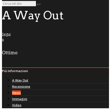
A Way Out
Segui
8
Ottimo
Più Informazioni
A Way Out
Recensione
News
Immagini
Video