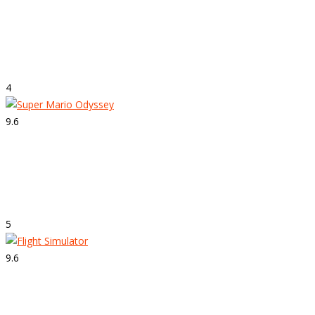
Strepitoso
Forza Motorsport 7
4
9.6
Strepitoso
Super Mario Odyssey
5
9.6
Strepitoso