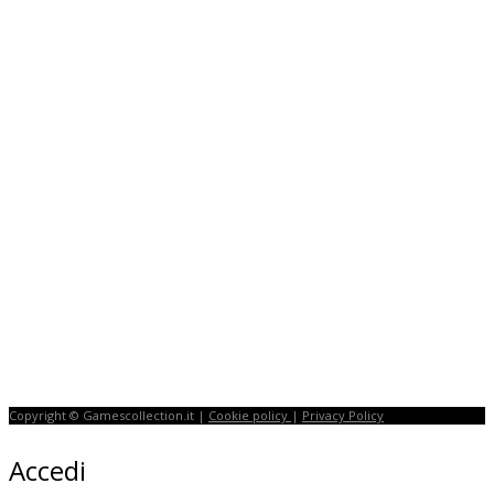
Flight Simulator
Copyright © Gamescollection.it |
Cookie policy
|
Privacy Policy
Accedi