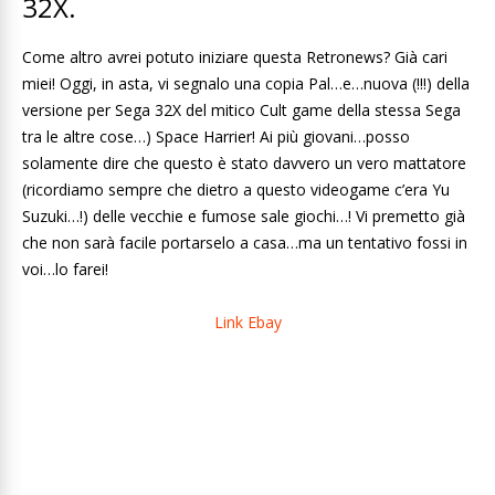
32X.
Come altro avrei potuto iniziare questa Retronews? Già cari
miei! Oggi, in asta, vi segnalo una copia Pal…e…nuova (!!!) della
versione per Sega 32X del mitico Cult game della stessa Sega
tra le altre cose…) Space Harrier! Ai più giovani…posso
solamente dire che questo è stato davvero un vero mattatore
(ricordiamo sempre che dietro a questo videogame c’era Yu
Suzuki…!) delle vecchie e fumose sale giochi…! Vi premetto già
che non sarà facile portarselo a casa…ma un tentativo fossi in
voi…lo farei!
Link Ebay