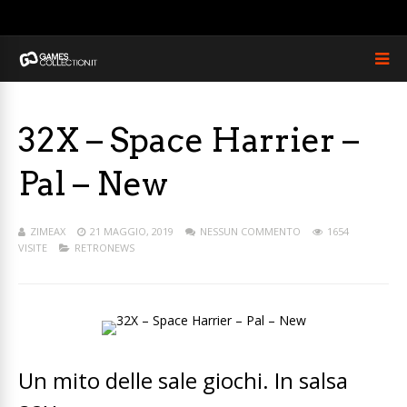
32X – Space Harrier –
Pal – New
ZIMEAX
21 MAGGIO, 2019
NESSUN COMMENTO
1654
VISITE
RETRONEWS
Un mito delle sale giochi. In salsa