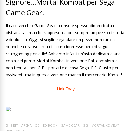
Signore…Mortal Kombat per Sega
Game Gear!
Il caro vecchio Game Gear…console spesso dimenticata e
bistrattata…ma che rappresenta pur sempre un pezzo di storia
videoludica! Oggi, vi voglio segnalare un pezzo non raro…e
neanche costoso…ma di sicuro interesse per chi segue il
retrogaming portatile! Abbiamo infatti un’asta dedicata a una
copia del primo Mortal Kombat in versione Pal, completa e
ben tenuta…per l’8 Bit portatile di casa Sega! P.S. Giusto per
avvisarvi…ma in questa versione manca il mercenario Kano…!
Link Ebay
8 BIT
ARENA
CIB
ED BOON
GAME GEAR
GG
MORTAL KOMBAT
PAL
SEGA