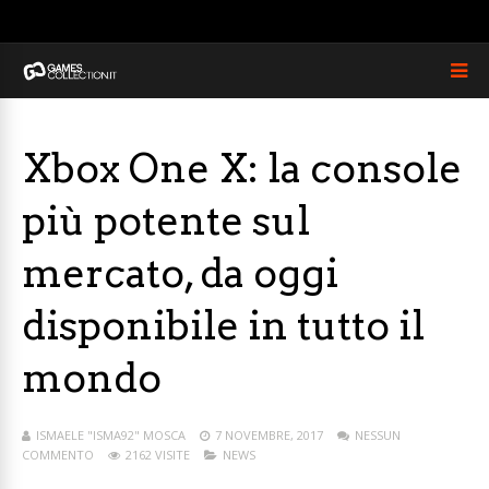
Xbox One X: la console
più potente sul
mercato, da oggi
disponibile in tutto il
mondo
ISMAELE "ISMA92" MOSCA
7 NOVEMBRE, 2017
NESSUN
COMMENTO
2162 VISITE
NEWS