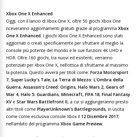
Xbox One X Enhanced
Oggi, con il lancio di Xbox One X, oltre 50 giochi Xbox One
riceveranno aggiornamenti gratuiti grazie al programma
Xbox
One X Enhanced
. I giochi Xbox One X Enhanced sono stati
aggiornati o creati specificamente per sfruttare al meglio la
console più potente del mondo e le sue funzioni 4K UHD e
HDR. Oltre 160 giochi, tra nuovi ed esistenti, verranno
potenziati per Xbox One X, nell’ottica di sfruttarne al massimo
la potenza. Questo avverà per titoli come:
Forza Motorsport
7
,
Super Lucky’s Tale
,
La Terra di Mezzo: L’Ombra della
Guerra
,
Assassin’s Creed: Origins
,
Halo Wars 2
,
Gears of
War 4
,
Halo 5: Guardians
,
Minecraft
,
FIFA 18
,
Final Fantasy
XV
e
Star Wars Battlefront II
, a cui si aggiungeranno presto
altri titoli come
PlayerUnknown’s Battlegrounds
, in uscita
come come esclusiva console Xbox il
12 Dicembre 2017
,
nell’ambito del programma
Xbox Game Preview
.