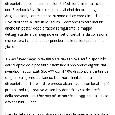
disponibile solo in alcune nazioni*. L’edizione limitata include
uno Steelbook* goffrato ispirato agli elmi decorati degli
Anglosassoni, come la ricostruzione del celebre elmo di Sutton
Hoo custodita al British Museum. L’edizione limitata include
anche un poster doppia faccia raffigurante la mappa
dettagliata della campagna, e un set di cartoline da collezione
che celebra i cinque leader principali delle fazioni presenti nel
gioco.
A Total War Saga: THRONES OF BRITANNIA
sarà disponibile
dal 19 aprile ed è possibile effettuare il pre-ordine digitale dai
rivenditori autorizzati SEGA** con il 10% di sconto a partire da
oggi fino al giorno del lancio. L’edizione limitata sarà
disponibile per il pre-ordine presso alcuni rivenditori locali al più
presto. Inoltre, Creative Assembly donerà il 25% dei profitti
della prevendita di
Thrones of Britannia
da oggi sino al lancio
a War Child UK.***
I giochi della saga
Total War
raccontano la guerra: le sue sfide