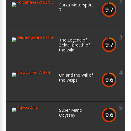
2
Forza Motorsport
9.7
7
3
The Legend of
9.7
Zelda: Breath of
the Wild
4
Ori and the Will of
9.6
the Wisps
5
Super Mario
9.6
Odyssey