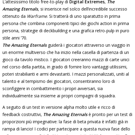
L’attesissimo titolo free-to-play di
Digital Extremes
,
The
Amazing Eternals
, si inserisce nel solco dell’incredibile successo
ottenuto da
Warframe
. Si tratterà di uno sparatutto in prima
persona che combina componenti tipici dei giochi action in prima
persona, strategie di deckbuilding e una grafica retro-pulp in puro
stile anni ’70.
The Amazing Eternals
guiderà i giocatori attraverso un viaggio in
un enorme multiverso che ha inizio nella casella di partenza di un
gioco da tavolo mistico. I giocatori creeranno mazzi di carte unici
nel corso della partita, in grado di fornire loro vantaggi utilissimi,
poteri strabilianti e armi devastanti. I mazzi personalizzati, uniti al
talento e al tempismo dei giocatori, consentiranno loro di
sconfiggere in combattimento i propri avversari, sia
individualmente sia insieme ai propri compagni di squadra.
A seguito di un test in versione alpha molto utile e ricco di
feedback costruttivi,
The Amazing Eternals
è pronto per un test di
proporzioni più impegnative: la fase di beta privata è infatti già in
rampa di lancio! I codici per partecipare a questa nuova fase dello