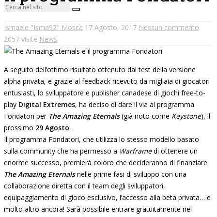
Ismaele "Isma92" Mosca
17 Agosto, 2017
Nessun commento
2057 visite
News
A seguito dell’ottimo risultato ottenuto dal test della versione
alpha privata, e grazie al feedback ricevuto da migliaia di giocatori
entusiasti, lo sviluppatore e publisher canadese di giochi free-to-
play
Digital Extremes
, ha deciso di dare il via al programma
Fondatori per
The Amazing Eternals
(già noto come
Keystone
), il
prossimo
29 Agosto
.
Il programma Fondatori, che utilizza lo stesso modello basato
sulla community che ha permesso a
Warframe
di ottenere un
enorme successo, premierà coloro che decideranno di finanziare
The Amazing Eternals
nelle prime fasi di sviluppo con una
collaborazione diretta con il team degli sviluppatori,
equipaggiamento di gioco esclusivo, l’accesso alla beta privata… e
molto altro ancora! Sarà possibile entrare gratuitamente nel