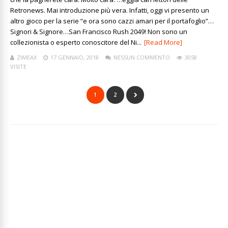
Retronews. Mai introduzione più vera. Infatti, oggi vi presento un
altro gioco per la serie “e ora sono cazzi amari per il portafoglio”…
Signori & Signore…San Francisco Rush 2049! Non sono un
collezionista o esperto conoscitore del Ni...
[Read More]
ZIMEAX
17 GENNAIO, 2018
NESSUN COMMENTO
3058
VISITE
1
2