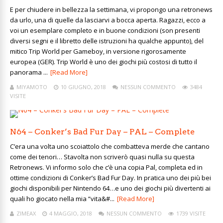
E per chiudere in bellezza la settimana, vi propongo una retronews
da urlo, una di quelle da lasciarvi a bocca aperta. Ragazzi, ecco a
voi un esemplare completo e in buone condizioni (son presenti
diversi segni e il libretto delle istruzioni ha qualche appunto), del
mitico Trip World per Gameboy, in versione rigorosamente
europea (GER). Trip World è uno dei giochi più costosi di tutto il
panorama ...
[Read More]
MIYAMOTO
10 GIUGNO, 2018
NESSUN COMMENTO
3484
VISITE
N64 – Conker’s Bad Fur Day – PAL – Complete
C’era una volta uno scoiattolo che combatteva merde che cantano
come dei tenori… Stavolta non scriverò quasi nulla su questa
Retronews. Vi informo solo che c’è una copia Pal, completa ed in
ottime condizioni di Conker’s Bad Fur Day. In pratica uno dei più bei
giochi disponibili per Nintendo 64…e uno dei giochi più divertenti ai
quali ho giocato nella mia “vita&#...
[Read More]
ZIMEAX
4 MAGGIO, 2018
NESSUN COMMENTO
1739 VISITE