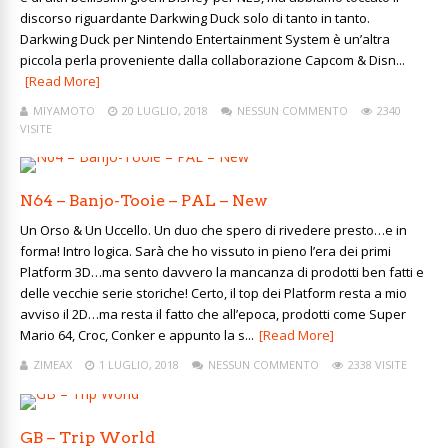
discorso riguardante Darkwing Duck solo di tanto in tanto.
Darkwing Duck per Nintendo Entertainment System è un’altra
piccola perla proveniente dalla collaborazione Capcom & Disn...
[Read More]
MIYAMOTO
20 LUGLIO, 2018
NESSUN COMMENTO
2340
VISITE
N64 – Banjo-Tooie – PAL – New
Un Orso & Un Uccello. Un duo che spero di rivedere presto…e in
forma! Intro logica. Sarà che ho vissuto in pieno l’era dei primi
Platform 3D…ma sento davvero la mancanza di prodotti ben fatti e
delle vecchie serie storiche! Certo, il top dei Platform resta a mio
avviso il 2D…ma resta il fatto che all’epoca, prodotti come Super
Mario 64, Croc, Conker e appunto la s...
[Read More]
ZIMEAX
1 LUGLIO, 2018
NESSUN COMMENTO
2338 VISITE
GB – Trip World