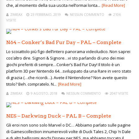
che, al momento della sua uscita nell’ormai lonta...
[Read More]
ZIMEAX
23 FEBBRAIO, 2019
NESSUN COMMENTO
2106
VISITE
N64 – Conker’s Bad Fur Day – PAL – Complete
Lo scoiattolo più figo dell’intero panorama videoludico. Non saprei
cos’altro dire. Signori & Signore…vi sto parlando di uno dei miei
giochi preferiti di sempre…Conker’s Bad Fur Day! Il titolo è un
platform 3D per Nintendo 64…sviluppato da una Rare in vero stato
di grazia (…che ricordi…). Avete il Nintendone? Non avete questo
titolo? Beh. compratelo. N...
[Read More]
ZIMEAX
9 AGOSTO, 2018
NESSUN COMMENTO
2047 VISITE
NES – Darkwing Duck – PAL B – Complete
Gli eroi non sono solo Marvel o DC… Abbiamo parlato sulle pagine
di Gamescollection innumerevoli volte di Duck Tales 2, Chip ‘n Dale
e di altri bellissimi giochi Disney per NES, ma abbiamo toccato il