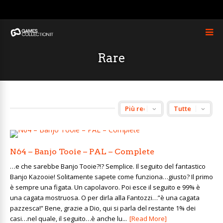
Rare
N64 – Banjo Tooie – PAL – Complete
…e che sarebbe Banjo Tooie?!? Semplice. Il seguito del fantastico
Banjo Kazooie! Solitamente sapete come funziona…giusto? Il primo
è sempre una figata. Un capolavoro. Poi esce il seguito e 99% è
una cagata mostruosa. O per dirla alla Fantozzi…”è una cagata
pazzesca!” Bene, grazie a Dio, qui si parla del restante 1% dei
casi…nel quale, il seguito…è anche lu...
[Read More]