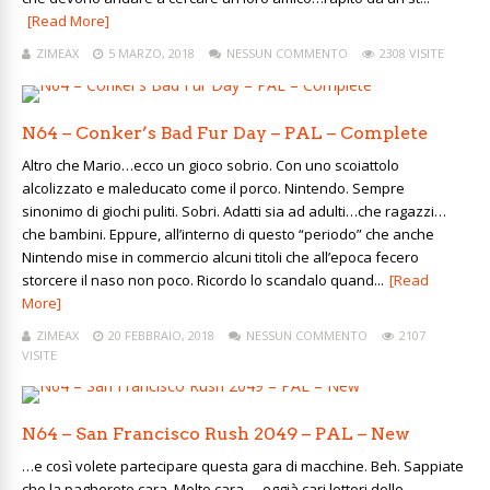
[Read More]
ZIMEAX
5 MARZO, 2018
NESSUN COMMENTO
2308 VISITE
N64 – Conker’s Bad Fur Day – PAL – Complete
Altro che Mario…ecco un gioco sobrio. Con uno scoiattolo
alcolizzato e maleducato come il porco. Nintendo. Sempre
sinonimo di giochi puliti. Sobri. Adatti sia ad adulti…che ragazzi…
che bambini. Eppure, all’interno di questo “periodo” che anche
Nintendo mise in commercio alcuni titoli che all’epoca fecero
storcere il naso non poco. Ricordo lo scandalo quand...
[Read
More]
ZIMEAX
20 FEBBRAIO, 2018
NESSUN COMMENTO
2107
VISITE
N64 – San Francisco Rush 2049 – PAL – New
…e così volete partecipare questa gara di macchine. Beh. Sappiate
che la pagherete cara. Molto cara. …eggià cari lettori delle