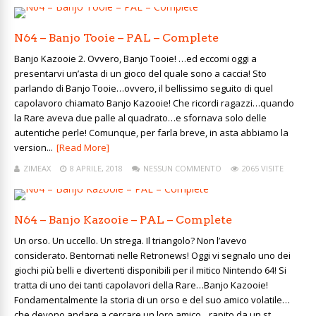
N64 – Banjo Tooie – PAL – Complete
Banjo Kazooie 2. Ovvero, Banjo Tooie! …ed eccomi oggi a
presentarvi un’asta di un gioco del quale sono a caccia! Sto
parlando di Banjo Tooie…ovvero, il bellissimo seguito di quel
capolavoro chiamato Banjo Kazooie! Che ricordi ragazzi…quando
la Rare aveva due palle al quadrato…e sfornava solo delle
autentiche perle! Comunque, per farla breve, in asta abbiamo la
version...
[Read More]
ZIMEAX
8 APRILE, 2018
NESSUN COMMENTO
2065 VISITE
N64 – Banjo Kazooie – PAL – Complete
Un orso. Un uccello. Un strega. Il triangolo? Non l’avevo
considerato. Bentornati nelle Retronews! Oggi vi segnalo uno dei
giochi più belli e divertenti disponibili per il mitico Nintendo 64! Si
tratta di uno dei tanti capolavori della Rare…Banjo Kazooie!
Fondamentalmente la storia di un orso e del suo amico volatile…
che devono andare a cercare un loro amico…rapito da un st...