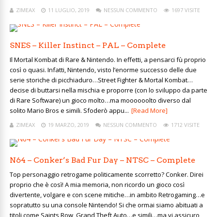
ZIMEAX
11 LUGLIO, 2019
NESSUN COMMENTO
1697 VISITE
SNES – Killer Instinct – PAL – Complete
Il Mortal Kombat di Rare & Nintendo. In effetti, a pensarci fù proprio
così o quasi. Infatti, Nintendo, visto l’enorme successo delle due
serie storiche di picchiaduro…Street Fighter & Mortal Kombat…
decise di buttarsi nella mischia e proporre (con lo sviluppo da parte
di Rare Software) un gioco molto…ma moooooolto diverso dal
solito Mario Bros e simili. Sfoderò appu...
[Read More]
ZIMEAX
19 MARZO, 2019
NESSUN COMMENTO
1712 VISITE
N64 – Conker’s Bad Fur Day – NTSC – Complete
Top personaggio retrogame politicamente scorretto? Conker. Direi
proprio che è così! A mia memoria, non ricordo un gioco così
divertente, volgare e con scene mitiche…in ambito Retrogaming…e
sopratutto su una console Nintendo! Si che ormai siamo abituati a
titoli come Saints Row, Grand Theft Auto…e simili…ma vi assicuro