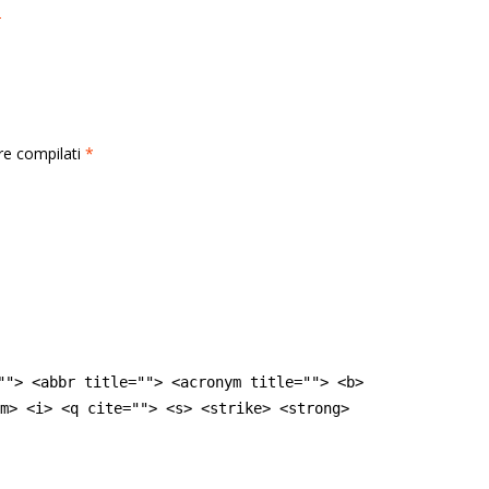
e
rre compilati
*
""> <abbr title=""> <acronym title=""> <b>
m> <i> <q cite=""> <s> <strike> <strong>