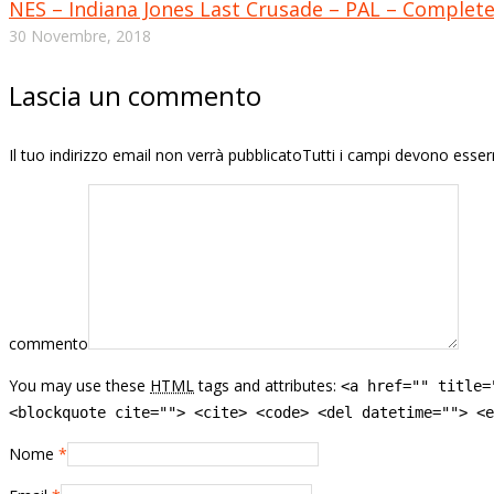
NES – Indiana Jones Last Crusade – PAL – Complet
30 Novembre, 2018
Lascia un commento
Il tuo indirizzo email non verrà pubblicatoTutti i campi devono esse
commento
You may use these
HTML
tags and attributes:
<a href="" title=
<blockquote cite=""> <cite> <code> <del datetime=""> <e
Nome
*