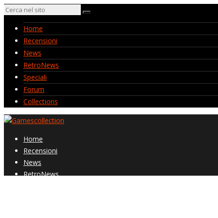
Home
Recensioni
News
RetroNews
Speciali
Forum
Collections
Home
Recensioni
News
RetroNews
Speciali
Forum
Collections