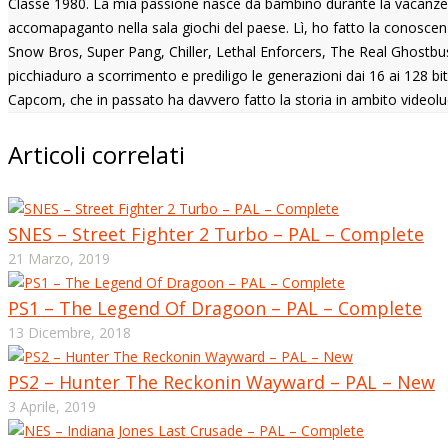
Classe 1980. La mia passione nasce da bambino durante la vacanze n
accomapaganto nella sala giochi del paese. Lì, ho fatto la conoscenza
Snow Bros, Super Pang, Chiller, Lethal Enforcers, The Real Ghostbust
picchiaduro a scorrimento e prediligo le generazioni dai 16 ai 128 b
Capcom, che in passato ha davvero fatto la storia in ambito videolu
Articoli correlati
SNES – Street Fighter 2 Turbo – PAL – Complete
21 Marzo, 2019
PS1 – The Legend Of Dragoon – PAL – Complete
13 Dicembre, 2018
PS2 – Hunter The Reckonin Wayward – PAL – New
3 Aprile, 2019