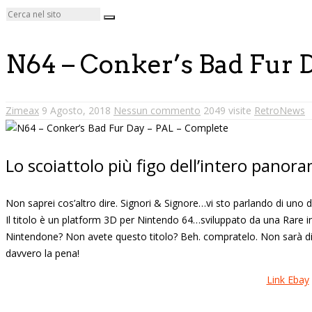
N64 – Conker’s Bad Fur 
Zimeax
9 Agosto, 2018
Nessun commento
2049 visite
RetroNews
Lo scoiattolo più figo dell’intero panor
Non saprei cos’altro dire. Signori & Signore…vi sto parlando di uno 
Il titolo è un platform 3D per Nintendo 64…sviluppato da una Rare in 
Nintendone? Non avete questo titolo? Beh. compratelo. Non sarà di 
davvero la pena!
Link Ebay