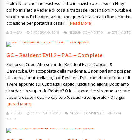
titolo? Neanche che esistesse! L’ho intravisto per caso su Ebay e
poi ho iniziato a vedere di cosa si trattasse. Recensioni, Youtube e
via dicendo. E che dire…credo che quest’asta sia alla fine un’ottima
occasione per portarsi a casa l...
[Read More]
ZIMEAX
3 FEBBRAIO, 2018
NESSUN COMMENTO
2790 VISITE
GC – Resident Evil 2 – PAL – Complete
Zombi sul Cubo. Atto secondo. Resident Evil 2. Capcom &
Gamecube. Un accoppiata della madonna. E non parliamo poi per
gli appassionati della saga di Resident Evil…che ebbero l’onore di
avere appunto sul Cubo tutti i capitoli usciti fino allora! Dobbiamo
ricordare lo stupendo Rebirth? O lo stupore che si venne a creare
appena uscito il quarto capitolo (esclusiva temporale)? O la gio...
[Read More]
ZIMEAX
19 GENNAIO, 2018
NESSUN COMMENTO
2794
VISITE