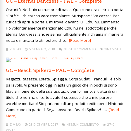
GC – Eternal Darkness – PAL – Complete
Oscurità. Nel buio un rumore di passi. Qualcuno era dietro la porta.
“Chi è?”…chiesi con voce tremolante. Mi rispose “Sto cazzo”. Per
curiosità aprii la porta. E mi trovai davanti lui. Cthulhu. L’immenso.
Ho volontariamente menzionato Cthulhu nel sottotitolo perché
Eternal Darkness, anche se non ufficialmente, richiama in maniera
netta e marcata le atmosfere che...
[Read More]
ZIMEAX
5 GENNAIO, 2018
NESSUN COMMENTO
2821 VISITE
GC – Beach Spikerz – PAL – Complete
Ragazzi. Ragazze. Estate. Spiaggia. Corpi Sudati. Tranquilli, è solo
pallavolo. Vi presento oggi in asta un gioco che in pochi si sono
filati al momento della sua uscita…o per lo meno, si tratta di un
titolo che non ha di certo avuto il successo che a mio parere
avrebbe meritato! Sto parlando di un prodotto edito per il Nintendo
Gamecube da parte di Sega…ovvero…Beach Spikerz! Il ...
[Read
More]
ZIMEAX
23 DICEMBRE, 2017
NESSUN COMMENTO
2740
VISITE