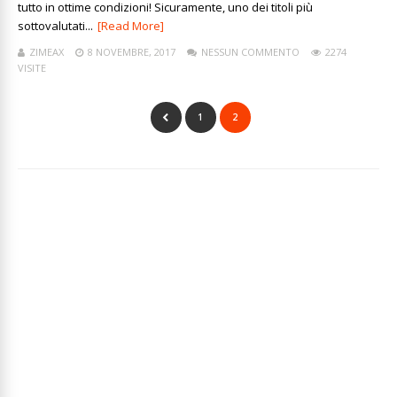
tutto in ottime condizioni! Sicuramente, uno dei titoli più
sottovalutati...
[Read More]
ZIMEAX
8 NOVEMBRE, 2017
NESSUN COMMENTO
2274
VISITE
1
2