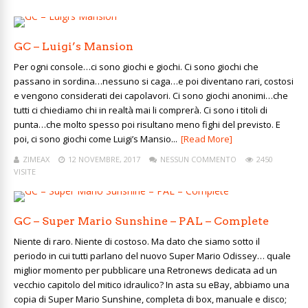
GC – Luigi’s Mansion
Per ogni console…ci sono giochi e giochi. Ci sono giochi che
passano in sordina…nessuno si caga…e poi diventano rari, costosi
e vengono considerati dei capolavori. Ci sono giochi anonimi…che
tutti ci chiediamo chi in realtà mai li comprerà. Ci sono i titoli di
punta…che molto spesso poi risultano meno fighi del previsto. E
poi, ci sono giochi come Luigi’s Mansio...
[Read More]
ZIMEAX
12 NOVEMBRE, 2017
NESSUN COMMENTO
2450
VISITE
GC – Super Mario Sunshine – PAL – Complete
Niente di raro. Niente di costoso. Ma dato che siamo sotto il
periodo in cui tutti parlano del nuovo Super Mario Odissey… quale
miglior momento per pubblicare una Retronews dedicata ad un
vecchio capitolo del mitico idraulico? In asta su eBay, abbiamo una
copia di Super Mario Sunshine, completa di box, manuale e disco;