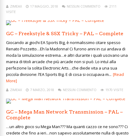
ZIMEAX
17 MAGGIO, 2018
NESSUN COMMENTO
2111
VISITE
GC – Freekstyle & SSX Tricky – PAL – Complete
Giocando ai giochi EA Sports Big, è normalissimo citare spesso
Renato Pozzetto…Eh la Madonna! Ci furono anni in cui andava di
moda la simulazione estrema…e altri durante i quali uscivano una
marea di titoli arcade che più arcade non si può. Lo intuì alla
perfezione la solita Electronic Arts…che diede vita a una sua
piccola divisione: l’EA Sports Big. E di cosa si occupava m...
[Read
More]
ZIMEAX
7 MARZO, 2018
NESSUN COMMENTO
1970 VISITE
GC – Mega Man Network Transmission – PAL –
Complete
…un altro gioco su Mega Man??? Ma quanti cazzo ce ne sono??? Ci
credete che fino a ieri…non sapevo assolutamente nulla di questo