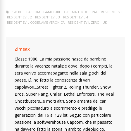
128 BIT
CAPCOM
GAMECUBE
GC
NINTENDO
PAL
RESIDENT EVIL
RESIDENT EVIL 2
RESIDENT EVIL 3
RESIDENT EVIL 4
RESIDENT EVIL CODENAME VERONICA
RESIDENT EVIL ZERO
UK
Zimeax
Classe 1980. La mia passione nasce da bambino
durante la vacanze natalizie dove, dopo i compiti, la
sera venivo accomapaganto nella sala giochi del
paese. Lì, ho fatto la conoscenza di vari
capolavori...Street Fighter 2, Rolling Thunder, Snow
Bros, Super Pang, Chiller, Lethal Enforcers, The Real
Ghostbusters...e molti altri. Sono amante dei cari
vecchi picchiaduro a scorrimento e prediligo le
generazioni dai 16 ai 128 bit. Seguo con particolare
passione la softwerehouse Capcom, che in passato
ha davvero fatto la storia in ambito videoludico.