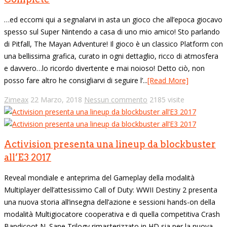
…ed eccomi qui a segnalarvi in asta un gioco che all’epoca giocavo
spesso sul Super Nintendo a casa di uno mio amico! Sto parlando
di Pitfall, The Mayan Adventure! Il gioco è un classico Platform con
una bellissima grafica, curato in ogni dettaglio, ricco di atmosfera
e davvero…lo ricordo divertente e mai noioso! Detto ciò, non
posso fare altro he consigliarvi di seguire l’...
[Read More]
Zimeax
22 Marzo, 2018
Nessun commento
2185 visite
Activision presenta una lineup da blockbuster
all’E3 2017
Reveal mondiale e anteprima del Gameplay della modalità
Multiplayer dell’attesissimo Call of Duty: WWII Destiny 2 presenta
una nuova storia all’insegna dell’azione e sessioni hands-on della
modalità Multigiocatore cooperativa e di quella competitiva Crash
Bandicoot N. Sane Trilogy rimasterizzato in HD sia per la nuova