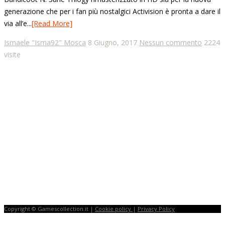
generazione che per i fan più nostalgici Activision è pronta a dare il
via all’e...
[Read More]
Ismaele "Isma92" Mosca
8 Giugno, 2017
Nessun commento
2224
visite
Copyright © Gamescollection.it |
Cookie policy
|
Privacy Policy