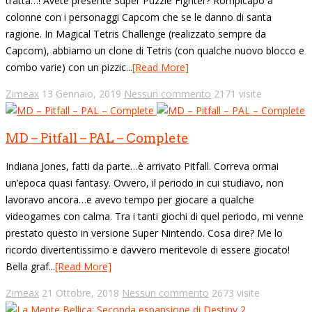
tratta…! Avete presente Super Puzzle Fighter? Rompicapo a
colonne con i personaggi Capcom che se le danno di santa
ragione. In Magical Tetris Challenge (realizzato sempre da
Capcom), abbiamo un clone di Tetris (con qualche nuovo blocco e
combo varie) con un pizzic...
[Read More]
Zimeax
13 Gennaio, 2019
Nessun commento
2171 visite
MD – Pitfall – PAL – Complete
Indiana Jones, fatti da parte…è arrivato Pitfall. Correva ormai
un’epoca quasi fantasy. Ovvero, il periodo in cui studiavo, non
lavoravo ancora…e avevo tempo per giocare a qualche
videogames con calma. Tra i tanti giochi di quel periodo, mi venne
prestato questo in versione Super Nintendo. Cosa dire? Me lo
ricordo divertentissimo e davvero meritevole di essere giocato!
Bella graf...
[Read More]
Zimeax
21 Ottobre, 2018
Nessun commento
2673 visite