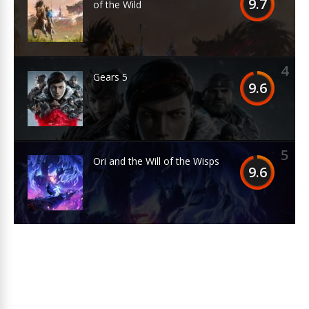
9.7
of the Wild
4
Gears 5
9.6
5
Ori and the Will of the Wisps
9.6