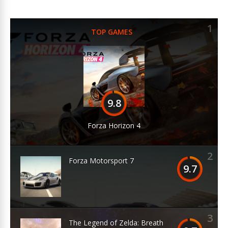
1
TOP GAMES
9.8
Forza Horizon 4
2
Forza Motorsport 7
9.7
3
The Legend of Zelda: Breath