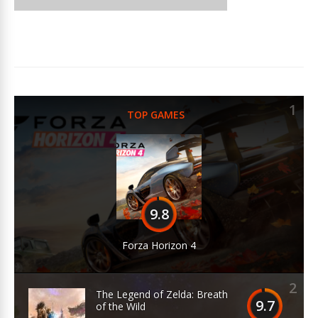
1
TOP GAMES
9.8
Forza Horizon 4
2
The Legend of Zelda: Breath
9.7
of the Wild