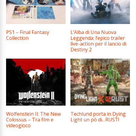
PS1 – Final Fantasy
L’Alba di Una Nuova
Collection
Leggenda: l’epico trailer
live-action per il lancio di
Destiny 2
Wolfenstein II: The New
Techlund porta in Dying
Colossus – Tra film e
Light un pò di…RUST!
videogioco