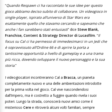
“
Quando Respawn ci ha raccontato le sue idee per questo
gioco abbiamo deciso subito di collaborare. Un videogioco in
single-player, ispirato all’universo di Star Wars era
esattamente quello che stavamo cercando e sapevamo che
anche i fan sarebbero stati entusiasti
” dice
Steve Blank,
Franchise, Content & Strategy Director di Lucasfilm
. “
Il
focus su Cal ci ha permesso di immedesimarci in un Jedi che
è sopravvissuto all’Ordine 66 e di aprire la porta a
tantissime opportunità a livello di gameplay e a una trama
più ricca, dovendo sviluppare il nuovo personaggio e la sua
storia
.”
I videogiocatori incontreranno Cal a
Bracca
, un pianeta
completamente nuovo e una delle ambientazioni introdotte
per la prima volta nel gioco. Cal vive nascondendosi
dall’Impero, ma è costretto a fuggire quando rivela i suoi
poteri. Lungo la strada, conoscerà nuovi amici come il
misterioso
Cere
e ritroverà alcuni volti familiari, sempre