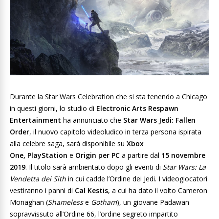
Durante la Star Wars Celebration che si sta tenendo a Chicago
in questi giorni, lo studio di
Electronic Arts
Respawn
Entertainment
ha annunciato che
Star Wars Jedi: Fallen
Order
, il nuovo capitolo videoludico in terza persona ispirata
alla celebre saga, sarà disponibile su
Xbox
One,
PlayStation
e
Origin per
PC
a partire dal
15 novembre
2019
. Il titolo sarà ambientato dopo gli eventi di
Star Wars: La
Vendetta dei Sith
in cui cadde l’Ordine dei Jedi. I videogiocatori
vestiranno i panni di
Cal Kestis
, a cui ha dato il volto Cameron
Monaghan (
Shameless
e
Gotham
), un giovane Padawan
sopravvissuto all’Ordine 66, l’ordine segreto impartito