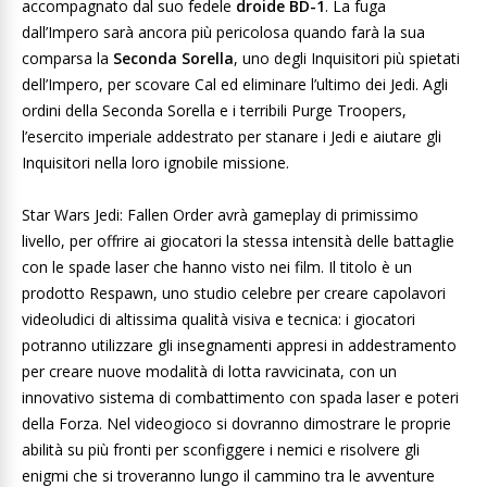
accompagnato dal suo fedele
droide BD-1
. La fuga
dall’Impero sarà ancora più pericolosa quando farà la sua
comparsa la
Seconda Sorella
, uno degli Inquisitori più spietati
dell’Impero, per scovare Cal ed eliminare l’ultimo dei Jedi. Agli
ordini della Seconda Sorella e i terribili Purge Troopers,
l’esercito imperiale addestrato per stanare i Jedi e aiutare gli
Inquisitori nella loro ignobile missione.
Star Wars Jedi: Fallen Order avrà gameplay di primissimo
livello, per offrire ai giocatori la stessa intensità delle battaglie
con le spade laser che hanno visto nei film. Il titolo è un
prodotto Respawn, uno studio celebre per creare capolavori
videoludici di altissima qualità visiva e tecnica: i giocatori
potranno utilizzare gli insegnamenti appresi in addestramento
per creare nuove modalità di lotta ravvicinata, con un
innovativo sistema di combattimento con spada laser e poteri
della Forza. Nel videogioco si dovranno dimostrare le proprie
abilità su più fronti per sconfiggere i nemici e risolvere gli
enigmi che si troveranno lungo il cammino tra le avventure