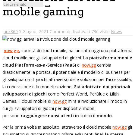
mobile gaming
Jurik360
5 Giugno, 2021
Commenti disattivati
736 visite
News
now.gg
, società di cloud mobile, ha lanciato oggi una piattaforma
cloud mobile per gli sviluppatori di giochi.
La piattaforma mobile
cloud Platform-as-a-Service (PaaS)
di
now.gg
cambia
drasticamente la portata, il potenziale e il modello di business per
gli sviluppatori di giochi attraverso delle soluzioni per l’accessibilità,
la condivisione e la monetizzazione.
Già adottato dai principali
sviluppatori di giochi
come Perfect World, PerBlue e Lilith
Games, il cloud mobile di
now.gg
mira a rivoluzionare il modo in
cui gli sviluppatori di giochi per dispositivi mobili
possono
raggiungere nuovi utenti in tutto il mondo.
Per la prima volta in assoluto, attraverso il cloud mobile
now.gg
gli
sviluppatori di giochi possono offrire agli utenti finali
la stessa