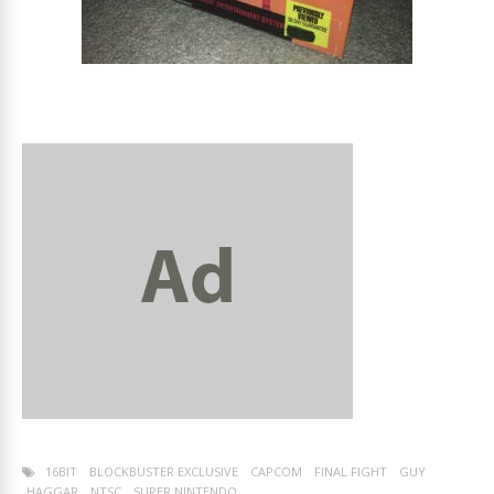
16BIT
BLOCKBUSTER EXCLUSIVE
CAPCOM
FINAL FIGHT
GUY
HAGGAR
NTSC
SUPER NINTENDO