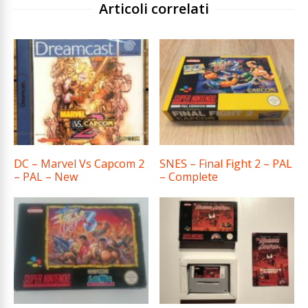
Articoli correlati
DC – Marvel Vs Capcom 2
SNES – Final Fight 2 – PAL
– PAL – New
– Complete