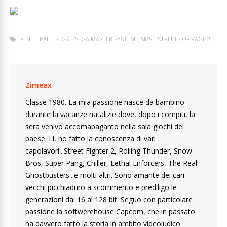
8 BIT
PAL
SEGA
SEGA MASTER SYSTEM
SMS
STREETS OF RAGE 2
Zimeax
Classe 1980. La mia passione nasce da bambino
durante la vacanze natalizie dove, dopo i compiti, la
sera venivo accomapaganto nella sala giochi del
paese. Lì, ho fatto la conoscenza di vari
capolavori...Street Fighter 2, Rolling Thunder, Snow
Bros, Super Pang, Chiller, Lethal Enforcers, The Real
Ghostbusters...e molti altri. Sono amante dei cari
vecchi picchiaduro a scorrimento e prediligo le
generazioni dai 16 ai 128 bit. Seguo con particolare
passione la softwerehouse Capcom, che in passato
ha davvero fatto la storia in ambito videoludico.