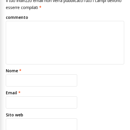
Il tuo indirizzo email non verrà pubblicatoTutti i campi devono
esserre compilati
*
commento
Nome
*
Email
*
Sito web