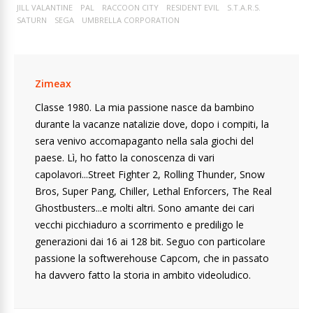
JILL VALANTINE
PAL
RACCOON CITY
RESIDENT EVIL
S.T.A.R.S.
SATURN
SEGA
UMBRELLA CORPORATION
Zimeax
Classe 1980. La mia passione nasce da bambino
durante la vacanze natalizie dove, dopo i compiti, la
sera venivo accomapaganto nella sala giochi del
paese. Lì, ho fatto la conoscenza di vari
capolavori...Street Fighter 2, Rolling Thunder, Snow
Bros, Super Pang, Chiller, Lethal Enforcers, The Real
Ghostbusters...e molti altri. Sono amante dei cari
vecchi picchiaduro a scorrimento e prediligo le
generazioni dai 16 ai 128 bit. Seguo con particolare
passione la softwerehouse Capcom, che in passato
ha davvero fatto la storia in ambito videoludico.