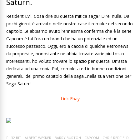
Saturn.
Resident Evil. Cosa dire su questa mitica saga? Direi nulla. Da
pochi giorni, è arrivato nelle nostre case il remake del secondo
capitolo…e abbiamo avuto l’ennesima conferma che è la serie
Capcom è tutt’ora un brand che ha un potenziale ed un
successo pazzesco. Oggi, ero a caccia di qualche Retronews
da proporvi e, nonostante ne abbia trovate varie piuttosto
interessanti, ho voluto trovare lo spazio per questa. Un’asta
dedicata ad una copia Pal, completa ed in buone condizioni
generali…del primo capitolo della saga…nella sua versione per
Sega Saturn!
Link Ebay
32 BIT
ALBERT WESKER
BARRY BURTON
CAPCOM
CHRIS REDFIELD