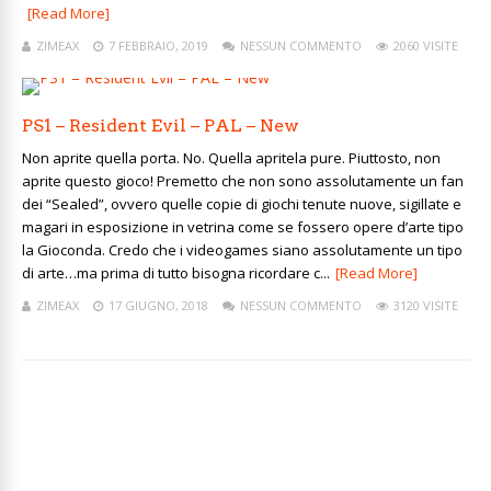
[Read More]
ZIMEAX
7 FEBBRAIO, 2019
NESSUN COMMENTO
2060 VISITE
PS1 – Resident Evil – PAL – New
Non aprite quella porta. No. Quella apritela pure. Piuttosto, non
aprite questo gioco! Premetto che non sono assolutamente un fan
dei “Sealed”, ovvero quelle copie di giochi tenute nuove, sigillate e
magari in esposizione in vetrina come se fossero opere d’arte tipo
la Gioconda. Credo che i videogames siano assolutamente un tipo
di arte…ma prima di tutto bisogna ricordare c...
[Read More]
ZIMEAX
17 GIUGNO, 2018
NESSUN COMMENTO
3120 VISITE