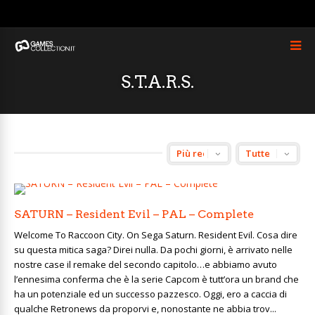
S.T.A.R.S.
SATURN – Resident Evil – PAL – Complete
Welcome To Raccoon City. On Sega Saturn. Resident Evil. Cosa dire
su questa mitica saga? Direi nulla. Da pochi giorni, è arrivato nelle
nostre case il remake del secondo capitolo…e abbiamo avuto
l’ennesima conferma che è la serie Capcom è tutt’ora un brand che
ha un potenziale ed un successo pazzesco. Oggi, ero a caccia di
qualche Retronews da proporvi e, nonostante ne abbia trov...