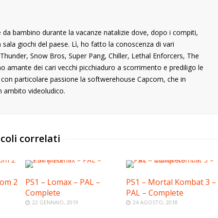
 da bambino durante la vacanze natalizie dove, dopo i compiti,
ala giochi del paese. Lì, ho fatto la conoscenza di vari
ng Thunder, Snow Bros, Super Pang, Chiller, Lethal Enforcers, The
ono amante dei cari vecchi picchiaduro a scorrimento e prediligo le
o con particolare passione la softwerehouse Capcom, che in
n ambito videoludico.
coli correlati
com 2
PS1 – Lomax – PAL –
PS1 – Mortal Kombat 3 –
Complete
PAL – Complete
22 GENNAIO, 2019
24 AGOSTO, 2018