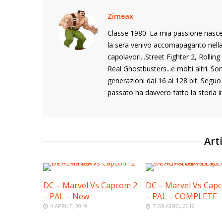
Zimeax
Classe 1980. La mia passione nasce
la sera venivo accomapaganto nella s
capolavori...Street Fighter 2, Rolli
Real Ghostbusters...e molti altri. S
generazioni dai 16 ai 128 bit. Segu
passato ha davvero fatto la storia i
Arti
DC – Marvel Vs Capcom 2
DC – Marvel Vs Cap
– PAL – New
– PAL – COMPLETE
4 APRILE, 2019
7 GIUGNO, 2019