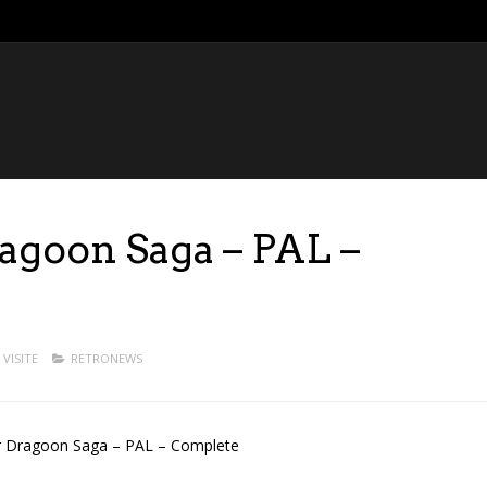
agoon Saga – PAL –
 VISITE
RETRONEWS