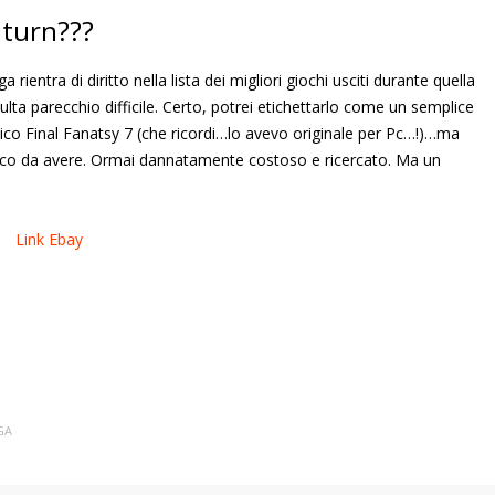
aturn???
entra di diritto nella lista dei migliori giochi usciti durante quella
lta parecchio difficile. Certo, potrei etichettarlo come un semplice
ico Final Fanatsy 7 (che ricordi…lo avevo originale per Pc…!)…ma
 gioco da avere. Ormai dannatamente costoso e ricercato. Ma un
Link Ebay
GA