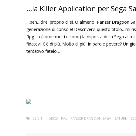
…la Killer Application per Sega S
…beh…direi proprio di sì. O almeno, Panzer Dragoon Saga ri
generazione di console! Descrivervi questo titolo…mi risu
Rpg…o (come molti dicono) la risposta della Sega al mit
fidatevi. C’è di più. Molto di più. In parole povere? Un
tentativo fatelo…
32 BIT
4 DISCS
PAL
PANZER DRAGOON SAGA
SATURN
SE