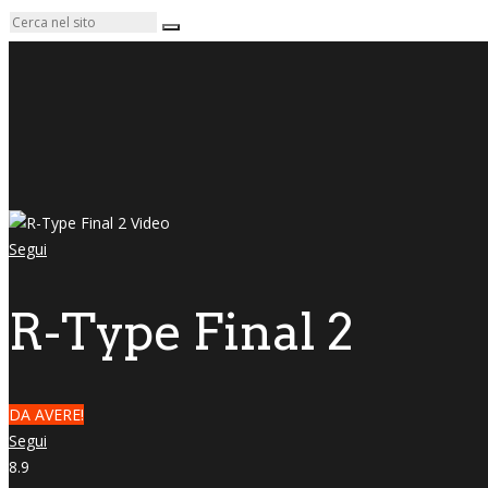
Segui
R-Type Final 2
DA AVERE!
Segui
8.9