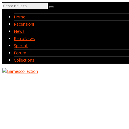
Home
Recensioni
News
RetroNews
Speciali
Forum
Collections
Home
Recensioni
News
RetroNews
Speciali
Forum
Collections