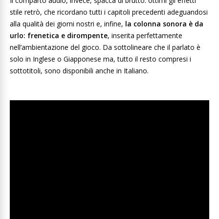
Il comparto audio, invece, spacca di brutto: ottimi gli effetti
stile retrò, che ricordano tutti i capitoli precedenti adeguandosi
alla qualità dei giorni nostri e, infine,
la colonna sonora è da
urlo: frenetica e dirompente
, inserita perfettamente
nell’ambientazione del gioco. Da sottolineare che il parlato è
solo in Inglese o Giapponese ma, tutto il resto compresi i
sottotitoli, sono disponibili anche in Italiano.