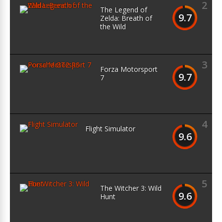
2
The Legend of
9.7
Zelda: Breath of
the Wild
3
Forza Motorsport
9.7
7
4
Flight Simulator
9.6
5
The Witcher 3: Wild
9.6
Hunt