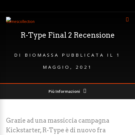
R-Type Final 2 Recensione
DI
BIOMASSA
PUBBLICATA IL
1
MAGGIO, 2021
Più Informazioni
Grazie ad una massiccia campagna
Kickstarter, R-Type è di nuovo fra