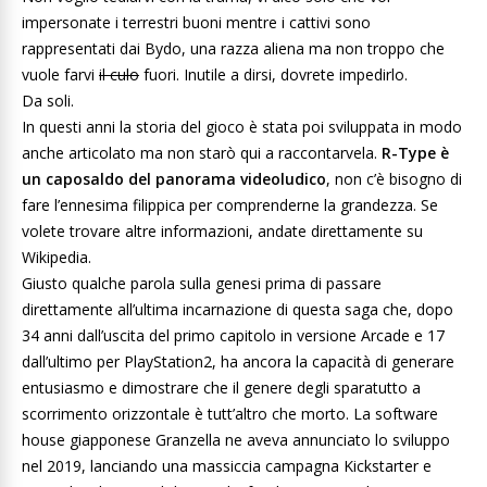
impersonate i terrestri buoni mentre i cattivi sono
rappresentati dai Bydo, una razza aliena ma non troppo che
vuole farvi
il culo
fuori. Inutile a dirsi, dovrete impedirlo.
Da soli.
In questi anni la storia del gioco è stata poi sviluppata in modo
anche articolato ma non starò qui a raccontarvela.
R-Type è
un caposaldo del panorama videoludico
, non c’è bisogno di
fare l’ennesima filippica per comprenderne la grandezza. Se
volete trovare altre informazioni, andate direttamente su
Wikipedia.
Giusto qualche parola sulla genesi prima di passare
direttamente all’ultima incarnazione di questa saga che, dopo
34 anni dall’uscita del primo capitolo in versione Arcade e 17
dall’ultimo per PlayStation2, ha ancora la capacità di generare
entusiasmo e dimostrare che il genere degli sparatutto a
scorrimento orizzontale è tutt’altro che morto. La software
house giapponese Granzella ne aveva annunciato lo sviluppo
nel 2019, lanciando una massiccia campagna Kickstarter e