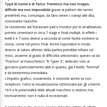
Type di nome e di fatto: frenetico ma non troppo,
difficile ma non impossibile
grazie ai pattern dei nemici
predefiniti ma, comunque, da farsi venire i crampi alle dita,
nonostante l’autofire.
Se resisterete dal fracassare pad e monitor per le arrabbiature,
potrete cimentarvi in circa 7 stage e finali multipli. In effetti i
livelli 6 e 7 sono diversi a seconda di come farete evolvere la
storia, come nel primo Final. Anche rispondere in modo
diverso al saluto all’inizio della partita potrebbe influire sul
resto, assieme al grado di difficoltà selezionato; questo va da
“Practice” al masochistico “R-Typer 3”, dedicato solo ai
giocatori particolarmente abili in quanto, già il livello “Normal”
è da bestemmia immediata.
L’impatto grafico, ovviamente, è notevole anche se non
strepitoso. Certo la visualizzazione ottimizzata per gli schermi
16:9 e le potenzialità delle attuali macchine si vedono ma,
tecnicamente, non è nulla di eccezionale.