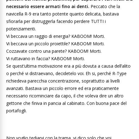
necessario essere armati fino ai denti.
Peccato che la
navicella R-9 era tanto potente quanto delicata, bastava
sfiorarla per distruggerla facendo perdere TUTTI i
potenziamenti.
Vi beccava un raggio di energia? KABOOM! Morti.
Vi beccava un piccolo proiettile? KABOOM! Morti.
Cozzavate contro una parete? KABOOM! Morti.
Vi ruttavano in faccia? KABOOM! Morti.
Se quest’ultima motivazione era a più dovuta a causa dell’alito
o perché vi distraevano, decidetelo voi. Eh si, perché R-Type
richiedeva parecchia concentrazione, soprattutto ai livelli
avanzati. Bastava un piccolo errore ed era praticamente
necessario ricominciare da capo, il che voleva dire un altro
gettone che finiva in pancia al cabinato. Con buona pace del
portafogli.
Non voglio tediarvi con la trama, vi dico solo che voi