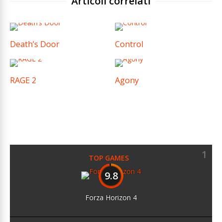
Articoli correlati
Death’s Door
Control
RAGE 2
Agony
1
TOP GAMES
9.8
Forza Horizon 4