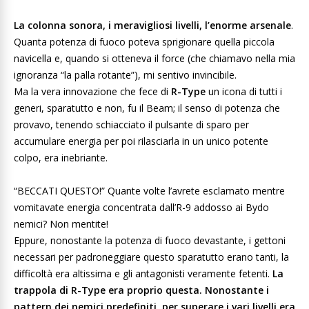
La colonna sonora, i meravigliosi livelli, l’enorme arsenale
.
Quanta potenza di fuoco poteva sprigionare quella piccola
navicella e, quando si otteneva il force (che chiamavo nella mia
ignoranza “la palla rotante”), mi sentivo invincibile.
Ma la vera innovazione che fece di
R-Type
un icona di tutti i
generi, sparatutto e non, fu il Beam; il senso di potenza che
provavo, tenendo schiacciato il pulsante di sparo per
accumulare energia per poi rilasciarla in un unico potente
colpo, era inebriante.
“BECCATI QUESTO!” Quante volte l’avrete esclamato mentre
vomitavate energia concentrata dall’R-9 addosso ai Bydo
nemici? Non mentite!
Eppure, nonostante la potenza di fuoco devastante, i gettoni
necessari per padroneggiare questo sparatutto erano tanti, la
difficoltà era altissima e gli antagonisti veramente fetenti.
La
trappola di R-Type era proprio questa. Nonostante i
pattern dei nemici predefiniti, per superare i vari livelli era